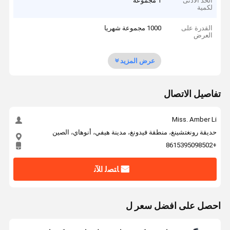
الحد الأدنى
1 مجموعة
لكمية
القدرة على
1000 مجموعة شهريا
العرض
عرض المزيد
تفاصيل الاتصال
Miss. Amber Li
حديقة رونغتشينغ، منطقة فيدونغ، مدينة هيفي، أنوهاي، الصين
+8615395098502
ﺎﺘﺼﻟ ﺍﻶﻧ
احصل على افضل سعر ل