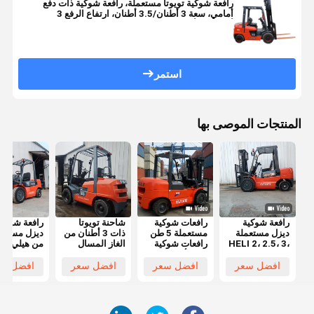
رافعة شوكية تويوتا مستعملة، رافعة شوكية ذات دفع
أمامي، سعة 3 أطنان/3.5 أطنان، ارتفاع الرفع 3
أمتار/4.5 أمتار، بناء المزرعة
استمر
المنتجات الموصى بها
رافعة شوكية
رافعات شوكية
شاحنة تويوتا
رافعة شوكية
ديزل مستعملة
مستعملة 5 طن
ذات 3 أطنان من
ديزل مستعم
HELI 2، 2.5، 3،
رافعات شوكية
الغاز المسال
من هيلي
5 طن بحالة عمل
هيلي أفضل سعر
التي تقدم ارتفاع
طن باللون
ممتازة وسعر
رافعات شوكية
رفع 3 أمتار
افضل سعر
افضل سعر
افضل سعر
افضل سع
تنافسي للبيع
ديزل أصلية
ونظام
أمتار للمصان
مستعملة HELI
هيدروليكي
ومراكز
50 5 طن بأداء
سلس
اللوجستيات
جيد