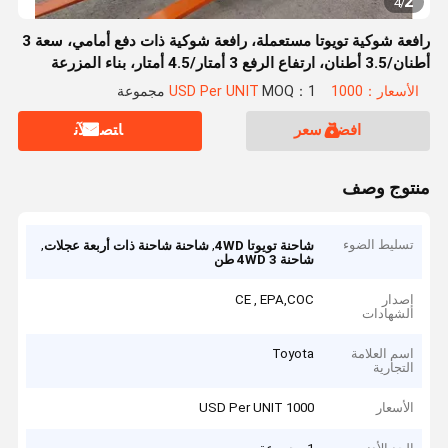
2
4
/
رافعة شوكية تويوتا مستعملة، رافعة شوكية ذات دفع أمامي، سعة 3
أطنان/3.5 أطنان، ارتفاع الرفع 3 أمتار/4.5 أمتار، بناء المزرعة
الأسعار：1000 USD Per UNIT
MOQ：1 مجموعة
افضل سعر
ﺎﺘﺼﻟ ﺍﻶﻧ
منتوج وصف
تسليط الضوء
,
,
شاحنة تويوتا 4WD
شاحنة شاحنة ذات أربعة عجلات
شاحنة 4WD 3 طن
إصدار
CE , EPA,COC
الشهادات
اسم العلامة
Toyota
التجارية
الأسعار
1000 USD Per UNIT