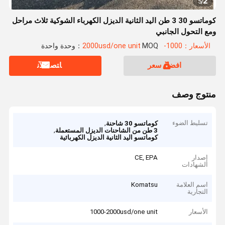
2
5
/
كوماتسو 30 3 طن اليد الثانية الديزل الكهرباء الشوكية ثلاث مراحل
ومع التحول الجانبي
الأسعار：1000-2000usd/one unit
MOQ：وحدة واحدة
افضل سعر
ﺎﺘﺼﻟ ﺍﻶﻧ
منتوج وصف
تسليط الضوء
,
كوماتسو 30 شاحنة
,
3 طن من الشاحنات الديزل المستعملة
كوماتسو اليد الثانية الديزل الكهربائية
إصدار
CE, EPA
الشهادات
اسم العلامة
Komatsu
التجارية
الأسعار
1000-2000usd/one unit