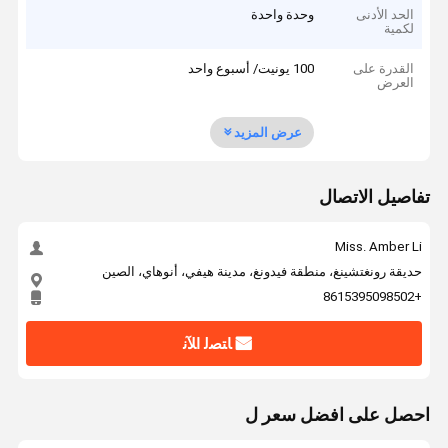
الحد الأدنى
وحدة واحدة
لكمية
القدرة على
100 يونيت/ أسبوع واحد
العرض
عرض المزيد
تفاصيل الاتصال
Miss. Amber Li
حديقة رونغتشينغ، منطقة فيدونغ، مدينة هيفي، أنوهاي، الصين
+8615395098502
ﺎﺘﺼﻟ ﺍﻶﻧ
احصل على افضل سعر ل