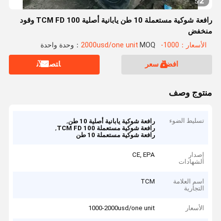
2
5
/
رافعة شوكية مستعملة 10 طن يابانية أصلية TCM FD 100 وقود
منخفض
الأسعار：1000-2000usd/one unit
MOQ：وحدة واحدة
افضل سعر
ﺎﺘﺼﻟ ﺍﻶﻧ
منتوج وصف
تسليط الضوء
,
رافعة شوكية يابانية أصلية 10 طن
,
رافعة شوكية مستعملة TCM FD 100
رافعة شوكية مستعملة 10 طن
إصدار
CE, EPA
الشهادات
اسم العلامة
TCM
التجارية
الأسعار
1000-2000usd/one unit