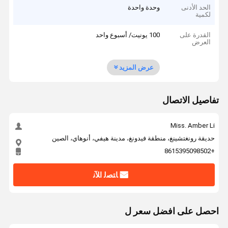
الحد الأدنى
وحدة واحدة
لكمية
القدرة على
100 يونيت/ أسبوع واحد
العرض
عرض المزيد
تفاصيل الاتصال
Miss. Amber Li
حديقة رونغتشينغ، منطقة فيدونغ، مدينة هيفي، أنوهاي، الصين
+8615395098502
ﺎﺘﺼﻟ ﺍﻶﻧ
احصل على افضل سعر ل