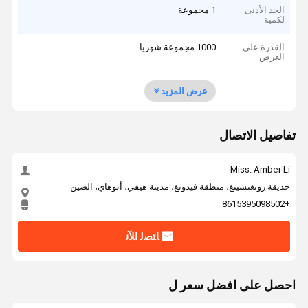
الحد الأدنى
1 مجموعة
لكمية
القدرة على
1000 مجموعة شهريا
العرض
عرض المزيد
تفاصيل الاتصال
Miss. Amber Li
حديقة رونغتشينغ، منطقة فيدونغ، مدينة هيفي، أنوهاي، الصين
+8615395098502
ﺎﺘﺼﻟ ﺍﻶﻧ
احصل على افضل سعر ل