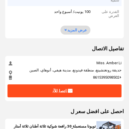
لكمية
القدرة على
100 يونيت/ أسبوع واحد
العرض
عرض المزيد
تفاصيل الاتصال
Miss. Amber Li
حديقة رونغتشينغ، منطقة فيدونغ، مدينة هيفي، أنوهاي، الصين
+8615395098502
ﺎﺘﺼﻟ ﺍﻶﻧ
احصل على افضل سعر ل
تويوتا مستعملة 30 رافعة شوكية ثلاثة أطنان ثلاثة أمتار