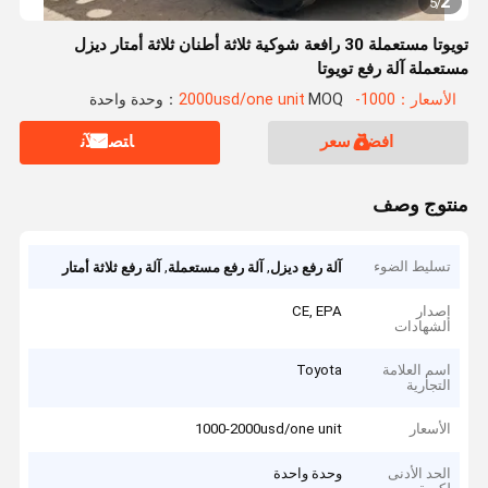
2
5
/
تويوتا مستعملة 30 رافعة شوكية ثلاثة أطنان ثلاثة أمتار ديزل
مستعملة آلة رفع تويوتا
الأسعار：1000-2000usd/one unit
MOQ：وحدة واحدة
افضل سعر
ﺎﺘﺼﻟ ﺍﻶﻧ
منتوج وصف
تسليط الضوء
,
,
آلة رفع ديزل
آلة رفع مستعملة
آلة رفع ثلاثة أمتار
إصدار
CE, EPA
الشهادات
اسم العلامة
Toyota
التجارية
الأسعار
1000-2000usd/one unit
الحد الأدنى
وحدة واحدة