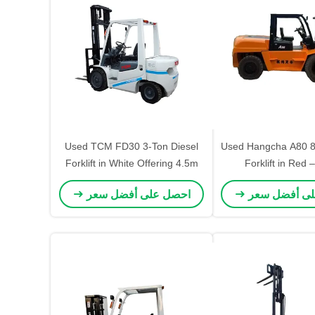
Used TCM FD30 3-Ton Diesel
Used Hangcha A80 8
Forklift in White Offering 4.5m
Forklift in Red 
Lifting with Center Cylinder in
Performance Cooling
لى أفضل سعر
احصل على أفضل سعر
Automotive and Industrial
Continuous Industr
Facilities
Extreme Temper