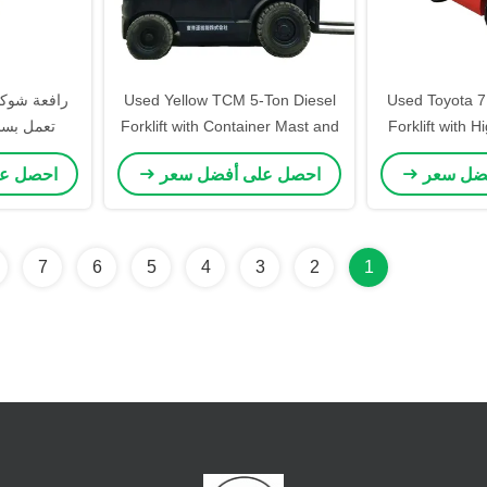
Used Yellow TCM 5-Ton Diesel
Used Toyota 7
Forklift with 
Forklift with Container Mast and
تعمل بسلا
Advanced Hydraulic System for
Engine and St
فضل سعر
احصل على أفضل سعر
احصل ع
for Smooth F
Efficient Stacking
مستودعات
Loading
7
6
5
4
3
2
1