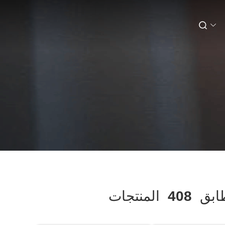
ابق
408
المنتجات