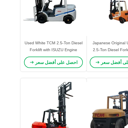
Used White TCM 2.5-Ton Diesel
Japanese Original
Forklift with ISUZU Engine
2.5-Ton Diesel Forkl
Central Cylinder Robust
Stage Heavy-Duty S
لى أفضل سعر
احصل على أفضل سعر
Performance for Warehouse
for Demanding Env
and Logistics Operations