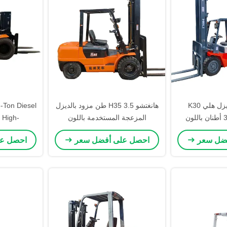
رافعة شوكية ديزل هلي K30
هانغتشو H35 3.5 طن مزود بالديزل
-Ton Diesel
مستعملة بسعة 3 أطنان باللون
المزعجة المستخدمة باللون
– High-
الأحمر مع رفع 5 أمتار للمصانع
البرتقالي 6 أمتار رفع ثلاثة مراحل
 System for
فضل سعر
احصل على أفضل سعر
احصل ع
وجستيات
الصاري مع الاسطوانة المركزية
ial Use in
للمصانع ومراكز الخدمات اللوجستية
atures