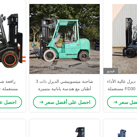
فيديو
ديزل عالية الأداء
شاحنة ميتسوبيشي الديزل ذات 3
3 طن يابانية أصلية FD30 مستعملة
أطنان مع هندسة يابانية متميزة
لرافعة شوكية 4WD رفع 3 متر تم
الأحمر ال
فضل سعر
احصل على أفضل سعر
احصل ع
صها للبيع
الرفع العالية
المست