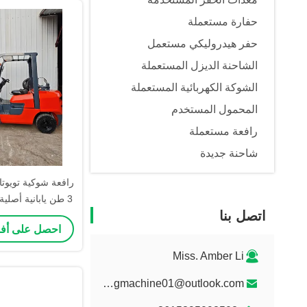
حفارة مستعملة
حفر هيدروليكي مستعمل
الشاحنة الديزل المستعملة
الشوكة الكهربائية المستعملة
المحمول المستخدم
رافعة مستعملة
شاحنة جديدة
رافعة شوكية تويوتا 
اتصل بنا
احصل على أ
اختبارها وفح
Miss. Amber Li
litongmachine01@outlook.com