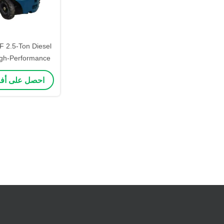
F 2.5-Ton Diesel
High-Performance
urdy Metal Build
احصل على أ
actory and Port
/Unloading