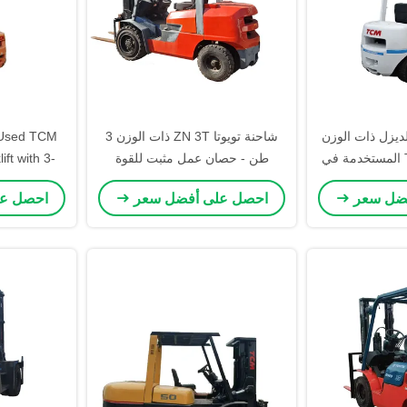
لديزل ذات الوزن
شاحنة تويوتا ZN 3T ذات الوزن 3
 Used TCM
3 طن TCM FD30 المستخدمة في
طن - حصان عمل مثبت للقوة
ift with 3-
لأبيض تقدم 4.5m رفع مع أسطوانة
الصناعية والموثوقية
teel Build
فضل سعر
احصل على أفضل سعر
احصل ع
شآت السيارات
ironments
عية