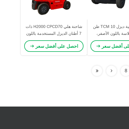
رافعة شوكية ديزل TCM 10 طن
شاحنة هلي H2000 CPCD70 ذات
سة باللون الأصفر،
7 أطنان الديزل المستخدمة باللون
مصممة للوصول إلى 4 أمتار في
الأحمر مع رفع 6 أمتار للمصانع
لى أفضل سعر
احصل على أفضل سعر
 المناطق المفتوحة
ومراكز اللوجستيات
8