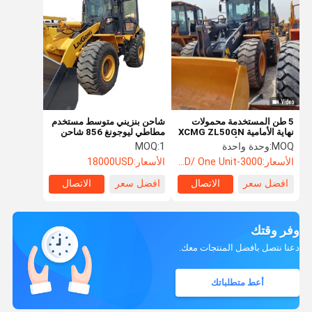
5 طن المستخدمة محمولات
شاحن بنزيني متوسط مستخدم
نهاية الأمامية XCMG ZL50GN
مطاطي ليوجونغ 856 شاحن
محمول عجلات أداء جيد
عجلات 5 طن
MOQ:
وحدة واحدة
1
MOQ:
الأسعار:
3000-5000USD/ One Unit
الأسعار:
18000USD
افضل سعر
الاتصال
افضل سعر
الاتصال
وفر وقتك
دعنا نتصل بأفضل المنتجات معك.
أعط متطلباتك