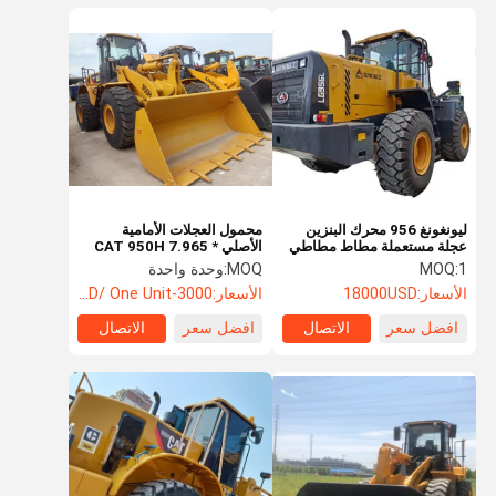
ليونغونغ 956 محرك البنزين
محمول العجلات الأمامية
عجلة مستعملة مطاط مطاطي
الأصلي CAT 950H 7.965 *
متوسط 5 طن
2.78 * 3.345 M 4.0 Cbm
1
MOQ:
MOQ:
وحدة واحدة
سعة دلو آلة بناء مستعملة
الأسعار:
18000USD
الأسعار:
3000-5000USD/ One Unit
افضل سعر
الاتصال
افضل سعر
الاتصال