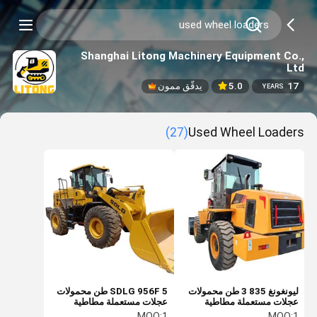
Shanghai Litong Machinery Equipment Co.,
Ltd
17
5.0
يدقّق ممون
YEARS
(27)
Used Wheel Loaders
ليونغونغ 835 3 طن محمولات
SDLG 956F 5 طن محمولات
عجلات مستعملة مطاطية
عجلات مستعملة مطاطية
مستعملة محملات البنزين
محمولات احتراق داخلي
MOQ:
1
MOQ:
1