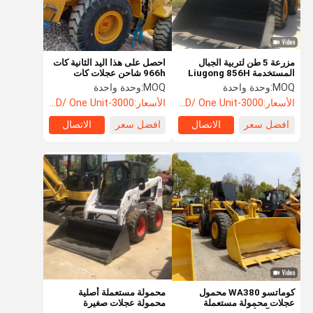
مزرعة 5 طن لتربية الجبال
احصل على هذا اليد الثانية كات
المستخدمة Liugong 856H
966h شاحن عجلات كات
محمول عجلات المستخدمة
966h شاحن في حالة جيدة
MOQ:
وحدة واحدة
MOQ:
وحدة واحدة
المحمول الأمامي
للبيع
الأسعار:
3000-5000USD/ One Unit
الأسعار:
3000-5000USD/ One Unit
افضل سعر
الاتصال
افضل سعر
الاتصال
منزل
المنتجات
أشرطة فيديو
حول بنا
كوماتسو WA380 محمول
محمولة مستعملة أصلية
عجلات محمولة مستعملة
محمولة عجلات صغيرة