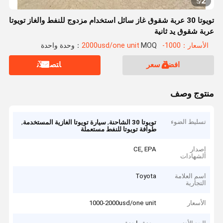
2
5
/
تويوتا 30 عربة شقوق غاز سائل استخدام مزدوج للنفط والغاز تويوتا
عربة شقوق يد ثانية
الأسعار：1000-2000usd/one unit
MOQ：وحدة واحدة
افضل سعر
ﺎﺘﺼﻟ ﺍﻶﻧ
منتوج وصف
تسليط الضوء
,
,
تويوتا 30 الشاحنة
سيارة تويوتا الغازية المستخدمة
طوافة تويوتا للنفط مستعملة
إصدار
CE, EPA
الشهادات
اسم العلامة
Toyota
التجارية
الأسعار
1000-2000usd/one unit