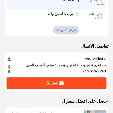
الحد الأدنى
وحدة واحدة
لكمية
القدرة على
100 يونيت/ أسبوع واحد
العرض
عرض المزيد
تفاصيل الاتصال
Miss. Amber Li
حديقة رونغتشينغ، منطقة فيدونغ، مدينة هيفي، أنوهاي، الصين
+8615395098502
ﺎﺘﺼﻟ ﺍﻶﻧ
احصل على افضل سعر ل