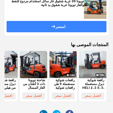
تويوتا 30 عربة شقوق غاز سائل استخدام مزدوج للنفط
والغاز تويوتا عربة شقوق يد ثانية
استمر
المنتجات الموصى بها
رافعة شوكية
رافعات شوكية
شاحنة تويوتا
رافعة شوكية
ديزل مستعملة
مستعملة 5 طن
ذات 3 أطنان من
ديزل مستعم
HELI 2، 2.5، 3،
رافعات شوكية
الغاز المسال
من هيلي
5 طن بحالة عمل
هيلي أفضل سعر
التي تقدم ارتفاع
طن باللون
ممتازة وسعر
رافعات شوكية
رفع 3 أمتار
افضل سعر
افضل سعر
افضل سعر
افضل سع
تنافسي للبيع
ديزل أصلية
ونظام
أمتار للمصان
مستعملة HELI
هيدروليكي
ومراكز
50 5 طن بأداء
سلس
اللوجستيات
جيد