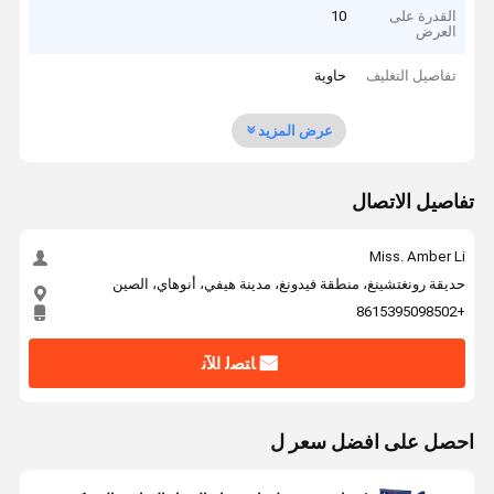
القدرة على
10
العرض
تفاصيل التغليف
حاوية
عرض المزيد
تفاصيل الاتصال
Miss. Amber Li
حديقة رونغتشينغ، منطقة فيدونغ، مدينة هيفي، أنوهاي، الصين
+8615395098502
ﺎﺘﺼﻟ ﺍﻶﻧ
احصل على افضل سعر ل