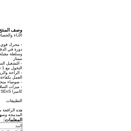
وصف المنتج
الأداء والخصا
ممتاز.
- التشغيل الس
التحول مع 1 تقدم و 1 عجلة للخلف يضمن التحكم بسهولة ودقة.
- الراحة وال
العمل بكفاءة.
- ضوضاء منخف
- ميزات السل
كاميرا SEnS +،التي يمكنها اكتشاف الأجسام والمشاة في نطاق الكشف وإخطار المشغل، وتحكم في سرعة السفر في ظروف محددة.
التطبيقات
هذه الرافعة م
المدمجة وسهول
المعلمات:
البند