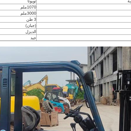
ية
تويوتا
1070ملم
3000ملم
3 طن
(جبان)
الديزل
جيد