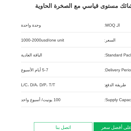
ائك مستوى قياسي مع الصخرة الحاوية
الـ MOQ:
وحدة واحدة
السعر:
1000-2000usd/one unit
Standard Pack
الباقة العادية
Delivery Perio
5-7 أيام الأسبوع
طريقة الدفع:
L/C، D/A، D/P، T/T
Supply Capaci
100 يونيت/ أسبوع واحد
لى أفضل سعر
اتصل بنا