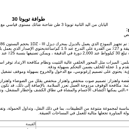
طوافة تويوتا 30
اليابان من اليد الثانية تويوتا 3 طن شاحنة شائك مستوى قياسي مع عتبة حاوية أداء جيد كفاءة عالية
:
ئص
لس: الميزات مثل المحور الخلفي عالية التثبيت ونظام مكافحة الارتداد توفر ا
رؤية: يحتوي على تصميم إرغونومي، مع الدخول والخروج بسهولة وموقف تشغيل مر
ضة واهتزاز: تصميم صوت منخفض واهتزاز منخفض يقلل من الضوضاء واهتزاز، 
امة: مكافحة الوقوف مزدوجة العمل تعزز السلامة. بالإضافة إلى ذلك، قد تكون
ناسبة لمجموعة متنوعة من التطبيقات، بما في ذلك النقل، وتداول الحمولة، وتف
ة المناورة تجعلها مثالية للعمل في المساحات الضيقة.
القيمة