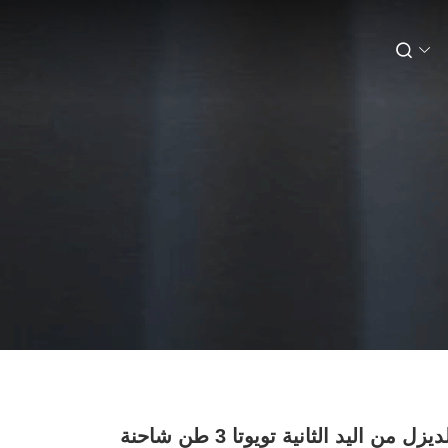
سيارات الديزل من اليد الثانية تويوتا 3 طن شاحنة