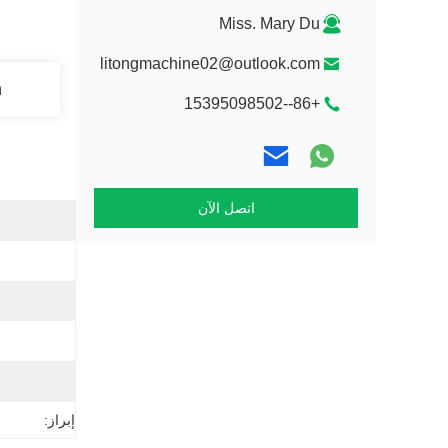
Miss. Mary Du
litongmachine02@outlook.com
n
+86--15395098502
اتصل الآن
أ
إبراز: