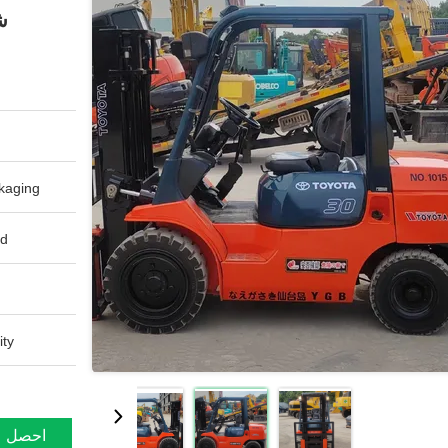
ش
aging:
d:
ty:
احصل ع