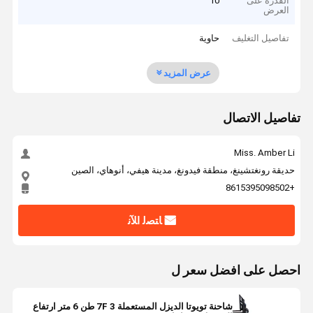
القدرة على
10
العرض
تفاصيل التغليف
حاوية
عرض المزيد
تفاصيل الاتصال
Miss. Amber Li
حديقة رونغتشينغ، منطقة فيدونغ، مدينة هيفي، أنوهاي، الصين
+8615395098502
ﺎﺘﺼﻟ ﺍﻶﻧ
احصل على افضل سعر ل
شاحنة تويوتا الديزل المستعملة 7F 3 طن 6 متر ارتفاع