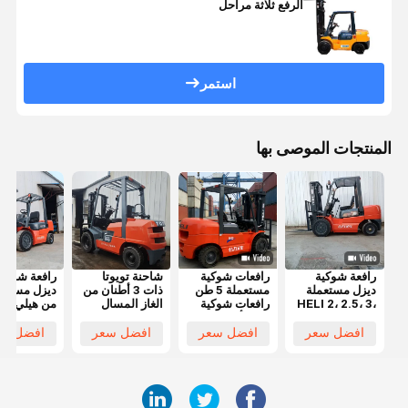
الرفع ثلاثة مراحل
استمر
المنتجات الموصى بها
رافعة شوكية
رافعات شوكية
شاحنة تويوتا
رافعة شوكية
ديزل مستعملة
مستعملة 5 طن
ذات 3 أطنان من
ديزل مستعم
HELI 2، 2.5، 3،
رافعات شوكية
الغاز المسال
من هيلي
5 طن بحالة عمل
هيلي أفضل سعر
التي تقدم ارتفاع
طن باللون
ممتازة وسعر
رافعات شوكية
رفع 3 أمتار
افضل سعر
افضل سعر
افضل سعر
افضل سع
تنافسي للبيع
ديزل أصلية
ونظام
أمتار للمصان
مستعملة HELI
هيدروليكي
ومراكز
50 5 طن بأداء
سلس
اللوجستيات
جيد