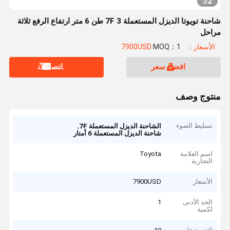
2
3
/
شاحنة تويوتا الديزل المستعملة 7F 3 طن 6 متر ارتفاع الرفع ثلاثة
مراحل
الأسعار：7900USD
MOQ：1
افضل سعر
ﺎﺘﺼﻟ ﺍﻶﻧ
منتوج وصف
تسليط الضوء
,
الشاحنة الديزل المستعملة 7F
شاحنة الديزل المستعملة 6 أمتار
اسم العلامة
Toyota
التجارية
الأسعار
7900USD
الحد الأدنى
1
لكمية