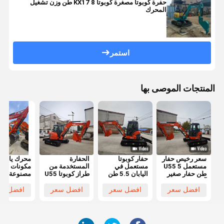
حفرة كوبوتا مصغرة كوبوتا KX17 8 طن وزن تشغيل
المحرك
استمر
المنتجات الموصى بها
سعر رخيص حفار
حفار كوبوتا
الحفارة
محرك يانمار
مستعمل U55 5
مستعمل في
المستخدمة من
مكونات أسا
طن حفار صغير
اليابان 5.5 طن
طراز كوبوتا U55
مصنوعة في
آلات بناء شبه
حفار صغير
كوبوتا 5.5 طن
اليابان جودة
جديدة للبيع
كوبوتا U55 حفار
حفر كوبوتا U55
عالية حفارة
افضل سعر
افضل سعر
افضل سعر
افضل سع
الساخن في
صغير مستعمل
U35 U17
يانمار 80
خفي
كوبوتا U40 U55
صغيرة مستع
U35 حفار صغير
للمزرعة مع
طن