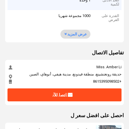
الحد الأدنى
1 وحدة
لكمية
القدرة على
1000 مجموعة شهريا
العرض
عرض المزيد
تفاصيل الاتصال
Miss. Amber Li
حديقة رونغتشينغ، منطقة فيدونغ، مدينة هيفي، أنوهاي، الصين
+8615395098502
ﺎﺘﺼﻟ ﺍﻶﻧ
احصل على افضل سعر ل