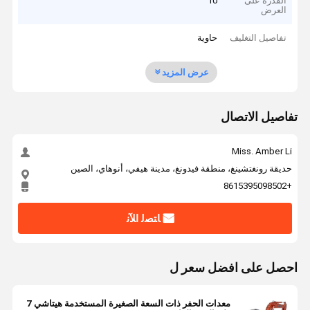
القدرة على
10
العرض
تفاصيل التغليف
حاوية
عرض المزيد
تفاصيل الاتصال
Miss. Amber Li
حديقة رونغتشينغ، منطقة فيدونغ، مدينة هيفي، أنوهاي، الصين
+8615395098502
ﺎﺘﺼﻟ ﺍﻶﻧ
احصل على افضل سعر ل
معدات الحفر ذات السعة الصغيرة المستخدمة هيتاشي 7