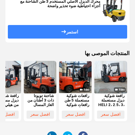
محرك الديزل الأصلي المستخدم 3 طن الشاحنة مع
أجزاء احتياطية ضوء تحذير واضحة
استمر
المنتجات الموصى بها
رافعة شوكية
رافعات شوكية
شاحنة تويوتا
رافعة شوكية
ديزل مستعملة
مستعملة 5 طن
ذات 3 أطنان من
ديزل مستعم
HELI 2، 2.5، 3،
رافعات شوكية
الغاز المسال
من هيلي
5 طن بحالة عمل
هيلي أفضل سعر
التي تقدم ارتفاع
طن باللون
ممتازة وسعر
رافعات شوكية
رفع 3 أمتار
افضل سعر
افضل سعر
افضل سعر
افضل سع
تنافسي للبيع
ديزل أصلية
ونظام
أمتار للمصان
مستعملة HELI
هيدروليكي
ومراكز
50 5 طن بأداء
سلس
اللوجستيات
جيد