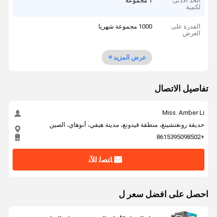
الحد الأدنى
1 مجموعة
لكمية
القدرة على
1000 مجموعة شهريا
العرض
عرض المزيد
تفاصيل الاتصال
Miss. Amber Li
حديقة رونغتشينغ، منطقة فيدونغ، مدينة هيفي، أنوهاي، الصين
+8615395098502
ﺎﺘﺼﻟ ﺍﻶﻧ
احصل على افضل سعر ل