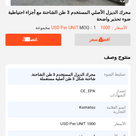
2
4
/
محرك الديزل الأصلي المستخدم 3 طن الشاحنة مع أجزاء احتياطية
ضوء تحذير واضحة
الأسعار：1000 USD Per UNIT
MOQ：1 مجموعة
افضل سعر
ﺎﺘﺼﻟ ﺍﻶﻧ
منتوج وصف
تسليط الضوء
,
محرك الديزل المستخدم 3 طن الشاحنة
شاحنة شكل 3 طن أصلية مستعملة
إصدار
CE , EPA
الشهادات
اسم العلامة
Komatsu
التجارية
الأسعار
1000 USD Per UNIT