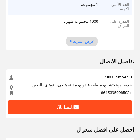
الحد الأدنى
1 مجموعة
لكمية
القدرة على
1000 مجموعة شهريا
العرض
عرض المزيد
تفاصيل الاتصال
Miss. Amber Li
حديقة رونغتشينغ، منطقة فيدونغ، مدينة هيفي، أنوهاي، الصين
+8615395098502
ﺎﺘﺼﻟ ﺍﻶﻧ
احصل على افضل سعر ل