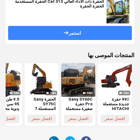
الحفرة ذات الأداء العالي Cat 313 الحفرة المستخدمة
الحفرة الحفرة
استمر
المنتجات الموصى بها
99٪ حفرة
Sany SY60C
الحفرة Sany
9.5 طن سا
جديدة مستعملة
Pro حفرة
SY75C
95 سي حفر
HITACHI
صغيرة مستعملة
المستعملة 7
يدوية محرك
ZX120 حفرة
6 طن Sany
طن النمط
يانمار الحفا
EPA CE
Sy75 Sy95
الجديد تماما SY
الزحفية
افضل سعر
افضل سعر
افضل سعر
افضل سع
المعتمدة
حفرة مستعملة
75CPRO
المستخدمة
الحفرة ذات
المحرك الديزل