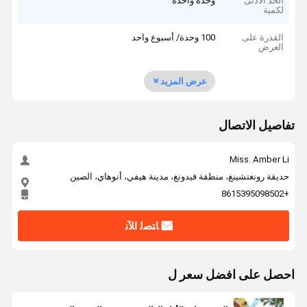
الحد الأدنى
وحدة واحدة
لكمية
القدرة على
100 وحدة/ أسبوع واحد
العرض
عرض المزيد
تفاصيل الاتصال
Miss. Amber Li
حديقة رونغتشينغ، منطقة فيدونغ، مدينة هيفي، أنوهاي، الصين
+8615395098502
ﺎﺘﺼﻟ ﺍﻶﻧ
احصل على افضل سعر ل