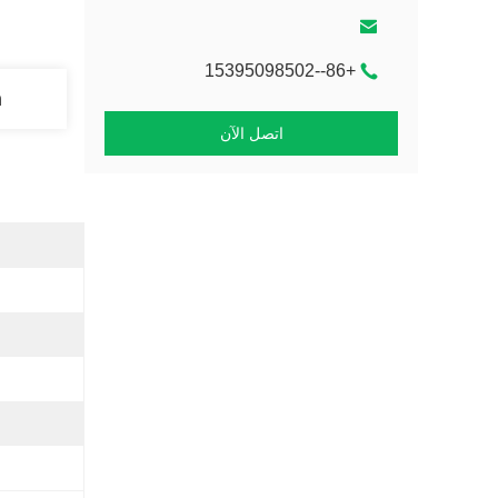
+86--15395098502
n
اتصل الآن