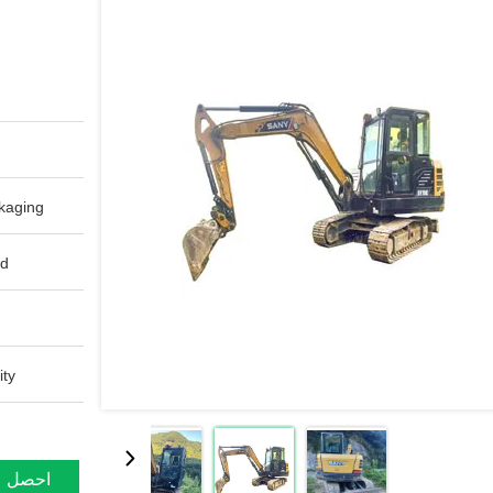
aging:
d:
ty:
احصل ع