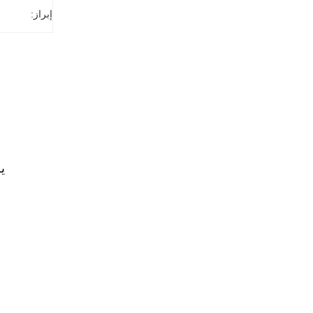
إبراز:
ي