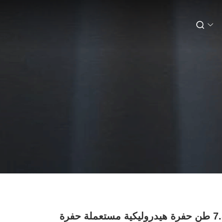
ساني 75 7.5 طن حفرة هيدروليكية مستعملة حفرة