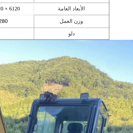
الأبعاد العامة
6120 × 2220 × 2720 ملم
وزن العمل
280
دلو