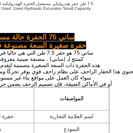
7.5 طن حفر هيدروليكي مستعمل,الحفرة الهيدروليكية المستخدمة السعة الصغيرة,ساني 75 الحفرة المستخدمة
r Used
, 
Used Hydraulic Excavator Small Capacity
, 
ساني 75 الحفرة حالة مستعملة
حفرة صغيرة السعة مصنوعة في
ساني 75 هو حفر 7.5 طن التي هي حاليا في حالة مستعملة.
كمنتج لـ (ساني) ، مصنعة صينية معروفة ل
هذه الحفرة ذات السعة الصغيرة مصممة لتقدم أداءً
حتوي هذا الحفار الزاحف على نظام زاحف قوي يوفر تحركًا ومس
سواء كان العمل على مواقع بناء غير مستوي
أو في الأماكن الضيقة، فإن تصميم الزحف يضمن ح
المواصفات
اسم العلامة التجارية
حفرة (
النموذج
س