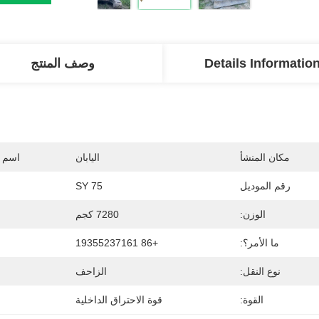
Details Informatio
وصف المنتج
مكان المنشأ
اليابان
اسم ا
رقم الموديل
SY 75
الوزن:
7280 كجم
ما الأمر؟:
+86 19355237161
نوع النقل:
الزاحف
القوة:
قوة الاحتراق الداخلية