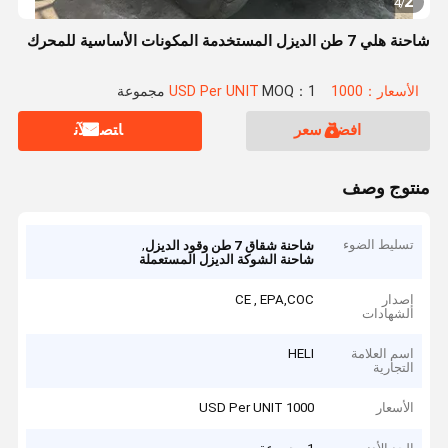
2
4
/
شاحنة هلي 7 طن الديزل المستخدمة المكونات الأساسية للمحرك
الأسعار：1000 USD Per UNIT
MOQ：1 مجموعة
افضل سعر
ﺎﺘﺼﻟ ﺍﻶﻧ
منتوج وصف
تسليط الضوء
,
شاحنة شقاق 7 طن وقود الديزل
شاحنة الشوكة الديزل المستعملة
إصدار
CE , EPA,COC
الشهادات
اسم العلامة
HELI
التجارية
الأسعار
1000 USD Per UNIT