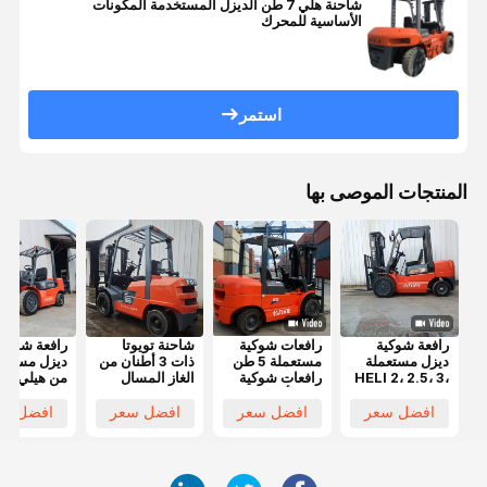
شاحنة هلي 7 طن الديزل المستخدمة المكونات
الأساسية للمحرك
استمر
المنتجات الموصى بها
رافعة شوكية
رافعات شوكية
شاحنة تويوتا
رافعة شوكية
ديزل مستعملة
مستعملة 5 طن
ذات 3 أطنان من
ديزل مستعم
HELI 2، 2.5، 3،
رافعات شوكية
الغاز المسال
من هيلي
5 طن بحالة عمل
هيلي أفضل سعر
التي تقدم ارتفاع
طن باللون
ممتازة وسعر
رافعات شوكية
رفع 3 أمتار
افضل سعر
افضل سعر
افضل سعر
افضل سع
تنافسي للبيع
ديزل أصلية
ونظام
أمتار للمصان
مستعملة HELI
هيدروليكي
ومراكز
50 5 طن بأداء
سلس
اللوجستيات
جيد