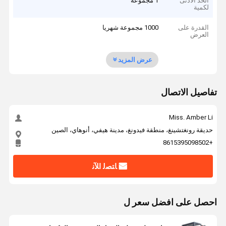
الحد الأدنى
1 مجموعة
لكمية
القدرة على
1000 مجموعة شهريا
العرض
عرض المزيد
تفاصيل الاتصال
Miss. Amber Li
حديقة رونغتشينغ، منطقة فيدونغ، مدينة هيفي، أنوهاي، الصين
+8615395098502
ﺎﺘﺼﻟ ﺍﻶﻧ
احصل على افضل سعر ل