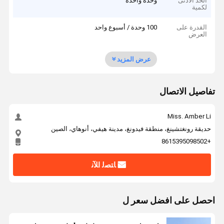
الحد الأدنى
وحدة واحدة
لكمية
القدرة على
100 وحدة / أسبوع واحد
العرض
عرض المزيد
تفاصيل الاتصال
Miss. Amber Li
حديقة رونغتشينغ، منطقة فيدونغ، مدينة هيفي، أنوهاي، الصين
+8615395098502
ﺎﺘﺼﻟ ﺍﻶﻧ
احصل على افضل سعر ل