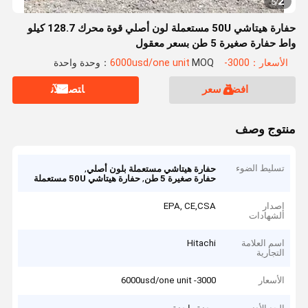
2
5
/
حفارة هيتاشي 50U مستعملة لون أصلي قوة محرك 128.7 كيلو
واط حفارة صغيرة 5 طن بسعر معقول
الأسعار：3000- 6000usd/one unit
MOQ：وحدة واحدة
افضل سعر
ﺎﺘﺼﻟ ﺍﻶﻧ
منتوج وصف
تسليط الضوء
,
حفارة هيتاشي مستعملة بلون أصلي
,
حفارة صغيرة 5 طن
حفارة هيتاشي 50U مستعملة
إصدار
EPA, CE,CSA
الشهادات
اسم العلامة
Hitachi
التجارية
الأسعار
3000- 6000usd/one unit