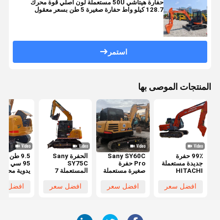
حفارة هيتاشي 50U مستعملة لون أصلي قوة محرك
128.7 كيلو واط حفارة صغيرة 5 طن بسعر معقول
استمر
المنتجات الموصى بها
99٪ حفرة
Sany SY60C
الحفرة Sany
9.5 طن سا
جديدة مستعملة
Pro حفرة
SY75C
95 سي حفر
HITACHI
صغيرة مستعملة
المستعملة 7
يدوية محرك
ZX120 حفرة
6 طن Sany
طن النمط
يانمار الحفا
EPA CE
Sy75 Sy95
الجديد تماما SY
الزحفية
افضل سعر
افضل سعر
افضل سعر
افضل سع
المعتمدة
حفرة مستعملة
75CPRO
المستخدمة
الحفرة ذات
المحرك الديزل