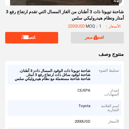
2
4
/
شاحنة تويوتا ذات 3 أطنان من الغاز المسال التي تقدم ارتفاع رفع 3
أمتار ونظام هيدروليكي سلس
الأسعار：2000USD
MOQ：1
افضل سعر
ﺎﺘﺼﻟ ﺍﻶﻧ
منتوج وصف
تسليط الضوء
,
شاحنة تويوتا ذات الوقود المسال ذات 3 أطنان
,
شاحنة لوقود سائل ذات ارتفاع رفع 3 أمتار
شاحنة شاحنة مستعملة مع نظام هيدروليكي سلس
إصدار
CE/EPA
الشهادات
اسم العلامة
Toyota
التجارية
الأسعار
2000USD