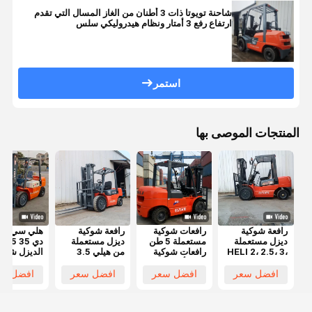
شاحنة تويوتا ذات 3 أطنان من الغاز المسال التي تقدم
ارتفاع رفع 3 أمتار ونظام هيدروليكي سلس
استمر
المنتجات الموصى بها
رافعة شوكية
رافعات شوكية
رافعة شوكية
هلي سي بي
ديزل مستعملة
مستعملة 5 طن
ديزل مستعملة
دي
HELI 2، 2.5، 3،
رافعات شوكية
من هيلي 3.5
الديزل شاحن
5 طن بحالة عمل
هيلي أفضل سعر
طن باللون
فورك 3.5T
ممتازة وسعر
رافعات شوكية
الأحمر مع رفع 3
مصنع مع سع
افضل سعر
افضل سعر
افضل سعر
افضل سع
تنافسي للبيع
ديزل أصلية
أمتار للمصانع
رخيص وفور
مستعملة HELI
ومراكز
التكاليف لع
50 5 طن بأداء
اللوجستيات