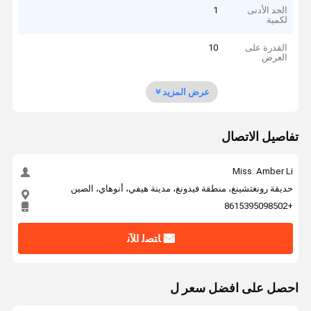
الحد الأدنى
1
لكمية
القدرة على
10
العرض
عرض المزيد
تفاصيل الاتصال
Miss. Amber Li
حديقة رونغتشينغ، منطقة فيدونغ، مدينة هيفي، أنوهاي، الصين
+8615395098502
ﺎﺘﺼﻟ ﺍﻶﻧ
احصل على افضل سعر ل