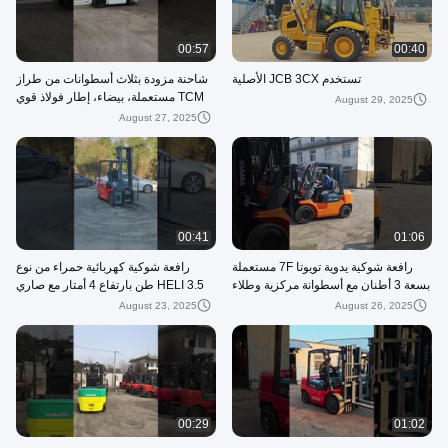
00:57
00:40
تستخدم JCB 3CX الأصلية
شاحنة مزودة بثلاث أسطوانات من طراز
TCM مستعملة، بيضاء، إطار فولاذ قوي
August 29, 2025
August 27, 2025
00:41
01:06
رافعة شوكية يدوية تويوتا 7F مستعملة
رافعة شوكية كهربائية حمراء من نوع
بسعة 3 أطنان مع أسطوانة مركزية وطلاء
HELI 3.5 طن بارتفاع 4 أمتار مع صاري
برتقالي
من مرحلتين لتخزين اللوجستيات
August 23, 2025
August 26, 2025
00:29
01:02