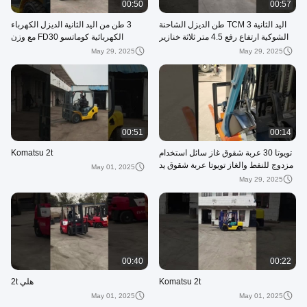
00:50
00:57
اليد الثانية TCM 3 طن الديزل الشاحنة
3 طن من اليد الثانية الديزل الكهرباء
الشوكية ارتفاع رفع 4.5 متر ثلاثة خنازير
الكهربائية كوماتسو FD30 مع وزن
اللون الأبيض
المشغل المقعد
May 29, 2025
May 29, 2025
00:51
00:14
تويوتا 30 عربة شقوق غاز سائل استخدام
Komatsu 2t
مزدوج للنفط والغاز تويوتا عربة شقوق يد
May 01, 2025
ثانية
May 29, 2025
00:40
00:22
Komatsu 2t
هلي 2t
May 01, 2025
May 01, 2025