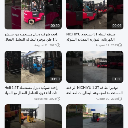
00:50
00:06
صديقة للبيئة 3T تستخدم NICHIYU
رافعة شوكية ديزل مستعملة من نييتشو
الكهربائية الموازنة المضادة الشوكة
1.5 طن موفرة للطاقة للتعامل الفعال
للممرات الضيقة
مع المواد
August 11, 2025
August 12, 2025
00:10
01:30
توفير الطاقة NICHIYU 1.3T الرافعة
رافعة شوكية ديزل مستعملة Heli 1.5T
المستخدمة لمجموعة البطاريات لمعالجة
ذات أداء قوي للتعامل الفعال مع المواد
المواد بكفاءة
August 08, 2025
August 09, 2025