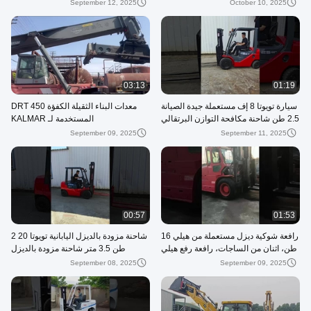
September 12, 2025
October 10, 2025
03:13
01:19
سيارة تويوتا 8 إف مستعملة جيدة الصيانة
معدات البناء الثقيلة الكفؤة DRT 450
2.5 طن شاحنة مكافحة التوازن البرتقالي
المستخدمة لـ KALMAR
لترتيب البوليتات الثقيلة
September 09, 2025
September 11, 2025
00:57
01:53
رافعة شوكية ديزل مستعملة من هيلي 16
شاحنة مزودة بالديزل اليابانية تويوتا 20 2
طن، اثنان من الساجات، رافعة رفع هيلي
طن 3.5 متر شاحنة مزودة بالديزل
مستعملة بطول 3 أمتار
September 08, 2025
September 09, 2025