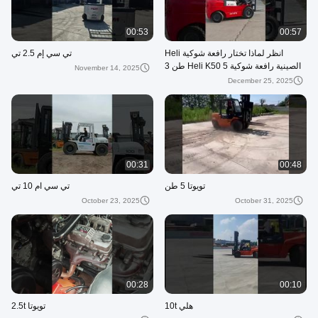
00:53
00:57
انظر لماذا تختار رافعة شوكية Heli
تي سي إم 2.5 تي
الصينية رافعة شوكية Heli K50 5 طن 3
November 14, 2025
أمتار رافعة شوكية ديزل
December 25, 2025
00:31
00:48
تويوتا 5 طن
تي سي ام 10 تي
October 23, 2025
October 31, 2025
00:28
00:10
هلي 10t
تويوتا 2.5t