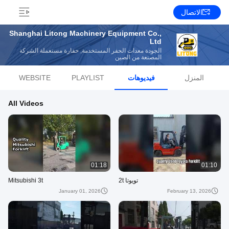
الاتصال
Shanghai Litong Machinery Equipment Co.,
Ltd
الجودة معدات الحفر المستخدمة, حفارة مستعملة الشركة
المصنعة من الصين
المنزل
فيديوهات
PLAYLIST
WEBSITE
All Videos
01:18
01:10
تويوتا 2t
Mitsubishi 3t
January 01, 2026
February 13, 2026