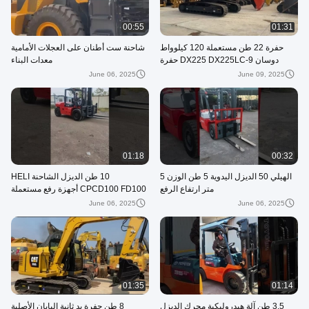
00:55
01:31
حفرة 22 طن مستعملة 120 كيلوواط
شاحنة ست أطنان على العجلات الأمامية
دوسان DX225 DX225LC-9 حفرة
معدات البناء
الزحف المستعملة
June 06, 2025
June 09, 2025
01:18
00:32
الهيلي 50 الديزل اليدوية 5 طن الوزن 5
10 طن الديزل الشاحنة HELI
متر ارتفاع الرفع
CPCD100 FD100 أجهزة رفع مستعملة
HELI H2000 سلسلة
June 06, 2025
June 06, 2025
01:35
01:14
3.5 طن آلة هيدروليكية محرك الديزل
8 طن حفرة يد ثانية اليابان الأصلية