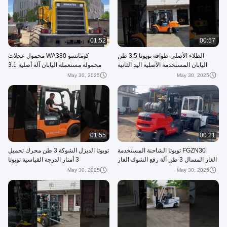
01:52
00:57
الطلاء الأصلي طوافة تويوتا 3.5 طن
كوماتسو WA380 محمول عجلات
اليابان المستخدمة الأصلية اليد الثانية
محمولة مستعملة اليابان آلة أصلية 3.1
Cbm سعة دلو
May 30, 2025
May 30, 2025
01:55
00:21
FGZN30 تويوتا الشاحنة المستخدمة
تويوتا الديزل الشوكة 3 طن محرك تحميل
الغاز المسال 3 طن آلة رفع الشوك الغاز
3 أمتار الدرجة القياسية تويوتا
المسال البنزين الياباني
May 30, 2025
May 30, 2025