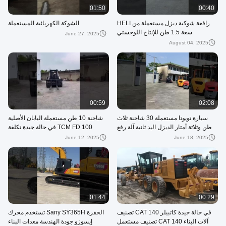
01:50
00:40
رافعة شوكية ديزل مستعملة من HELI
الشوكة الكهربائية المستعملة
سعة 1.5 طن للإنتاج اللوجستي
June 27, 2025
August 04, 2025
00:59
02:08
سيارة تويوتا مستعملة 30 شاحنة ثلاث
شاحنة 10 طن مستعملة اليابان الأصلية
طن وثلاثة أمتار الديزل اليد ثانية آلة رفع
TCM FD 100 في حالة جيدة تكلفة
تويوتا
منخفضة وقود منخفضة سعر
June 12, 2025
June 18, 2025
01:44
00:29
في حالة جيدة كاتبيلر CAT 140 تصنيف
الحفرة Sany SY365H تستخدم محرك
آلات البناء CAT 140 تصنيف مستعمل
إيسوزو جودة الهندسة معدات البناء