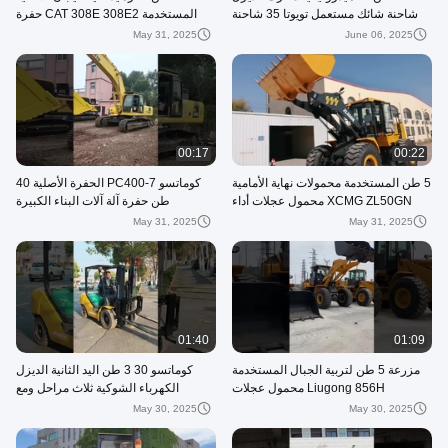
شاحنة شائك مستعمل تويوتا 35 شاحنة
المستخدمة CAT 308E 308E2 حفرة
شاقة
May 31, 2025
June 06, 2025
00:17
00:22
5 طن المستخدمة محمولات نهاية الأمامية
كوماتسو PC400-7 الحفرة الأصلية 40
XCMG ZL50GN محمول عجلات أداء
طن حفرة آلة آلات البناء الكبيرة
جيد
May 31, 2025
May 31, 2025
01:40
01:09
مزرعة 5 طن لتربية الجبال المستخدمة
كوماتسو 30 3 طن اليد الثانية الديزل
Liugong 856H محمول عجلات
الكهرباء الشوكية ثلاث مراحل ومع
المستخدمة المحمول الأمامي
التحول الجانبي
May 30, 2025
May 30, 2025