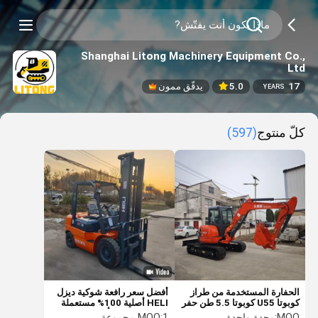
Shanghai Litong Machinery Equipment Co.,
Ltd
17
5.0
يدقّق ممون
YEARS
كلّ منتوج
(597)
الحفارة المستخدمة من طراز
أفضل سعر رافعة شوكية ديزل
كوبوتا U55 كوبوتا 5.5 طن حفر
HELI أصلية 100% مستعملة
كوبوتا U55 U35 U17
بسعة 2.5 طن بأداء جيد وعمل
MOQ:
وحدة واحدة
1 مجموعة
MOQ: