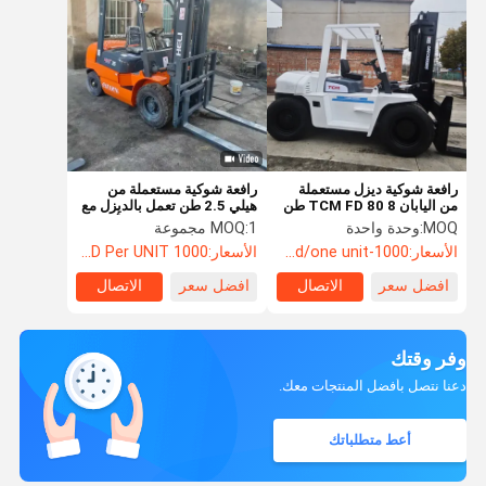
رافعة شوكية ديزل مستعملة
رافعة شوكية مستعملة من
من اليابان TCM FD 80 8 طن
هيلي 2.5 طن تعمل بالديزل مع
3 متر
محرك ايسوزو قوي دفع أمامي
MOQ:
وحدة واحدة
1 مجموعة
MOQ:
ضمان 12 شهرًا
الأسعار:
1000-2000usd/one unit
الأسعار:
1000 USD Per UNIT
افضل سعر
الاتصال
افضل سعر
الاتصال
وفر وقتك
دعنا نتصل بأفضل المنتجات معك.
أعط متطلباتك