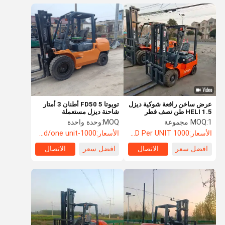
عرض ساخن رافعة شوكية ديزل
تويوتا FD50 5 أطنان 3 أمتار
HELI 1.5 طن نصف قطر
شاحنة ديزل مستعملة
دوران صغير معدات لوجستية
1 مجموعة
MOQ:
MOQ:
وحدة واحدة
للمستودعات سعر رخيص
الأسعار:
1000 USD Per UNIT
الأسعار:
1000-2000usd/one unit
افضل سعر
الاتصال
افضل سعر
الاتصال