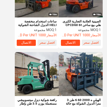
الصينية العلامة التجارية الكبرى
ساعات استخدام منخفضة
هلي بيع ساخن CPCD60 6t
HELI الديزل الشاحنة الشوكية
شاحنة جانبية شاحنة ديزل في
6 طن الشاحنة الشوكية جودة
1 مجموعة
MOQ:
1 مجموعة
MOQ:
المخزون
أصلية أداء مستقر
الأسعار:
1000 USD Per UNIT
الأسعار:
1000 USD Per UNIT
افضل سعر
الاتصال
افضل سعر
الاتصال
منزل
المنتجات
أشرطة فيديو
حول بنا
الهيلي ه 2000 60 6 طن 3
رافعة شوكية ديزل ميتسوبيشي
مترا الديزل الشوكة مع حالة
مستعملة بوزن 3.5 طن بإطار