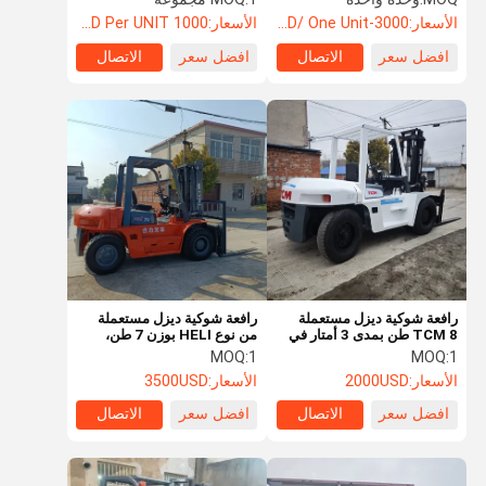
جيد رافعة شوكية HELI 2.5
الأسعار:
3000-5000USD/ One Unit
الأسعار:
1000 USD Per UNIT
مستعملة
افضل سعر
الاتصال
افضل سعر
الاتصال
رافعة شوكية ديزل مستعملة
رافعة شوكية ديزل مستعملة
TCM 8 طن بمدى 3 أمتار في
من نوع HELI بوزن 7 طن،
المستودعات المفتوحة
حمولة ثقيلة، ارتفاع رفع 3 متر،
MOQ:
1
MOQ:
1
مع صاري مزدوج المراحل
الأسعار:
2000USD
الأسعار:
3500USD
افضل سعر
الاتصال
افضل سعر
الاتصال