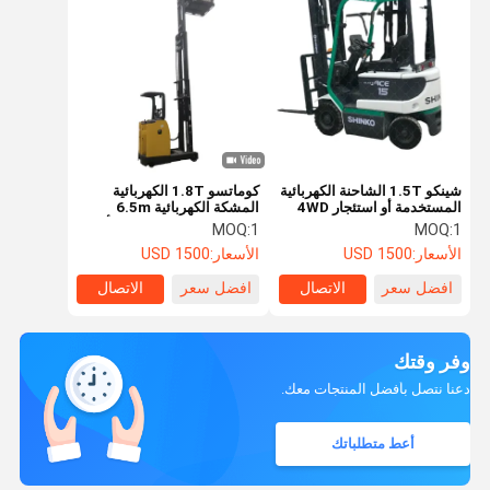
شينكو 1.5T الشاحنة الكهربائية
كوماتسو 1.8T الكهربائية
المستخدمة أو استئجار 4WD
المشكة الكهربائية 6.5m
مع ارتفاع رفع 3000 مم في
الشوكة الفولاذية باللون الأصفر
MOQ:
1
MOQ:
1
حالة عمل ممتازة جاهزة للعمل
للتعامل مع مواد المستودع
الأسعار:
1500 USD
الأسعار:
1500 USD
افضل سعر
الاتصال
افضل سعر
الاتصال
وفر وقتك
دعنا نتصل بأفضل المنتجات معك.
أعط متطلباتك