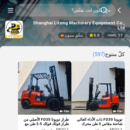
Shanghai Litong Machinery Equipment Co.,
Ltd
17
5.0
يدقّق ممون
YEARS
كلّ منتوج
(597)
تويوتا FD30 ذات الأداء العالي
طراز تويوتا FD35 الأصلي من
شاحنة مقاس 3 طن محرك
طراز فولك فولك 3.5 طن مع
ديزل اليابان
محرك ومضخ
1 مجموعة
MOQ:
1 مجموعة
MOQ: