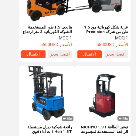
عربة شكل كهربائية من 1.5
هانجچا 1.5 طن المستخدمة
طن من شركة Precision
الشوكة الكهربائية 3 متر ارتفاع
Electronics لتخزين السلسلة
رفع 1500 كيلوغرام القدرة
MOQ:
1
MOQ:
1
الباردة
على حمل
الأسعار:
5500USD
الأسعار:
5500USD
افضل سعر
الاتصال
افضل سعر
الاتصال
منزل
المنتجات
أشرطة فيديو
حول بنا
توفير الطاقة NICHIYU 1.3T
رافعة شوكية ديزل مستعملة
الرافعة المستخدمة لمجموعة
Heli 1.5T ذات أداء قوي