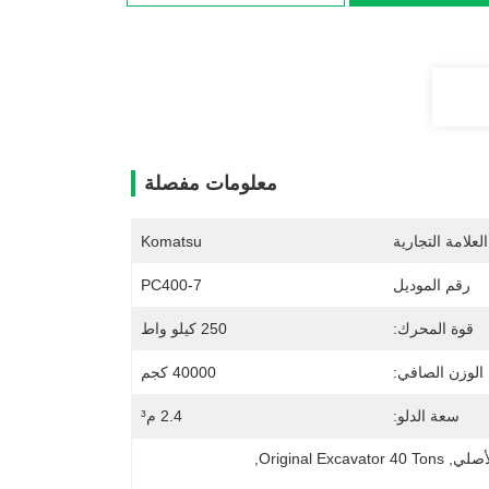
معلومات مفصلة
لعلامة التجارية
Komatsu
رقم الموديل
PC400-7
قوة المحرك:
250 كيلو واط
الوزن الصافي:
40000 كجم
سعة الدلو:
2.4 م³
, 
Original Excavator 40 Tons
, 