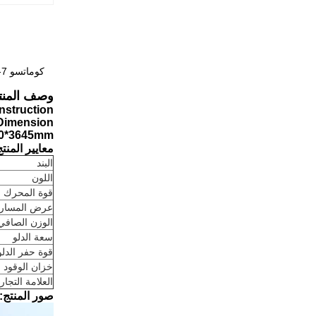
وصف المنت
nstruction
 Dimension
40*3645mm
معايير المنتج
البند
اللون
قوة المحرك
عرض المسار
الوزن الصافي
سعة الدلو
قوة حفر الدلو
خزان الوقود
العلامة التجار
صور المنتج: