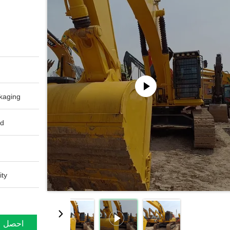
aging:
d:
ty:
احصل ع