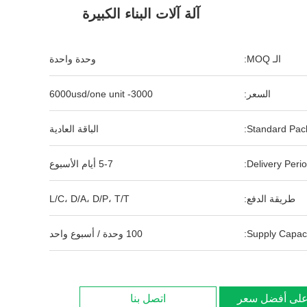
آلة آلات البناء الكبيرة
الـ MOQ:
وحدة واحدة
السعر:
3000- 6000usd/one unit
Standard Pack
الباقة العادية
Delivery Perio
5-7 أيام الأسبوع
طريقة الدفع:
L/C، D/A، D/P، T/T
Supply Capaci
100 وحدة / أسبوع واحد
لى أفضل سعر
اتصل بنا