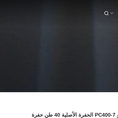
كوماتسو PC400-7 الحفرة الأصلية 40 طن حفرة