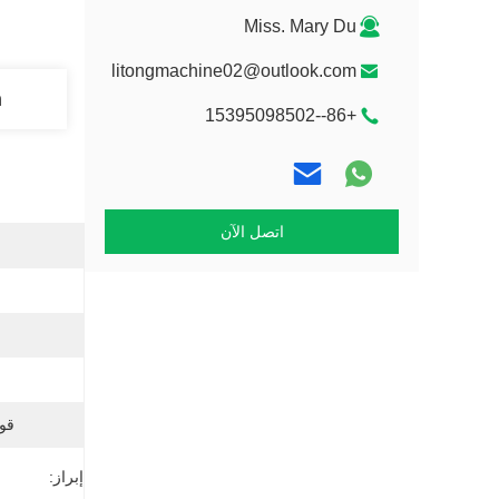
Miss. Mary Du
litongmachine02@outlook.com
n
+86--15395098502
اتصل الآن
قو
إبراز: