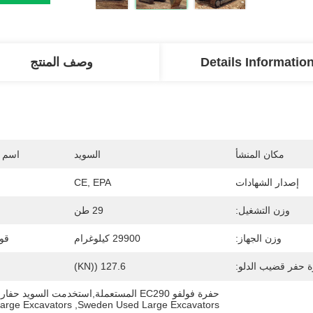
Details Informatio
وصف المنتج
مكان المنشأ
السويد
اسم ا
إصدار الشهادات
CE, EPA
وزن التشغيل:
29 طن
وزن الجهاز:
29900 كيلوغرام
قوة
ة حفر قضيب الدلو:
127.6 ((kN)
حفرة فولفو EC290 المستعملة,استخدمت السويد حفارات كبيرة,البناء يستخدم الحفارات الكبيرة
Large Excavators
, 
Sweden Used Large Excavators