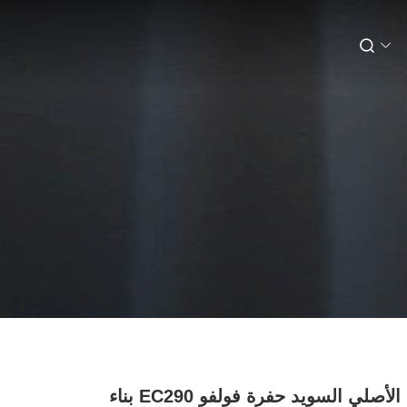
المستخدم الأصلي السويد حفرة فولفو EC290 بناء