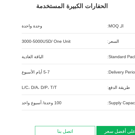
الحفارات الكبيرة المستخدمة
الـ MOQ:
وحدة واحدة
السعر:
3000-5000USD/ One Unit
Standard Pack
الباقة العادية
Delivery Perio
5-7 أيام الأسبوع
طريقة الدفع:
L/C، D/A، D/P، T/T
Supply Capaci
100 وحدة/ أسبوع واحد
لى أفضل سعر
اتصل بنا