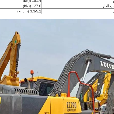
181.4 ((kN)
 الدلو
127.6 ((kN)
3.3/5.2 ((km/h)