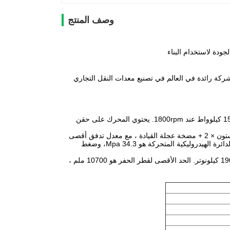
وصف المنتج
 الأجهزة الهندسية الثقيلة.شركة رائدة في العالم في تصنيع معدات النقل التجاري
- نظام الطاقة: مجهز بمحرك ديزل فولفو D7E EAE2. مع تسرب 7.1L ، لديه قوة مقياسية 153 كيلوواط عند 1800rpm. يحتوي المحرك على حقن
- النظام الهيدروليكي: النوع الرئيسي للمضخة هو مضخة محورية متغيرة - تحريك - مضخة البستون × 2 + مضخة عجلة القيادة ، مع معدل تدفق أقصى
250 × 2 + 18 لتر / دقيقة.ضغط دائرة الزيت الهيدروليكية العمل هو 32.4/34.3 Mpa، ضغط الدائرة الهيدروليكية المتحركة هو 34.3 Mpa، وضغط
- القدرة على الحفر: السعة القياسية للدلو هي 1.3 م 3 ، ويمكن أن تصل قوة حفر الدلو إلى 190 كيلونوتر. الحد الأقصى لقطر الحفر هو 10700 ملم ،