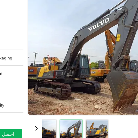
aging:
d:
ty:
احصل ع