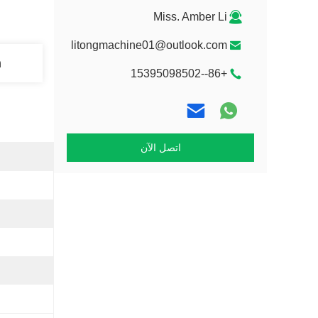
Miss. Amber Li
litongmachine01@outlook.com
n
+86--15395098502
اتصل الآن