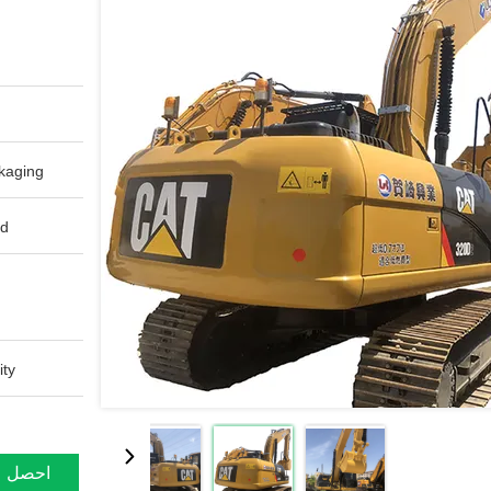
aging:
d:
ty:
احصل ع