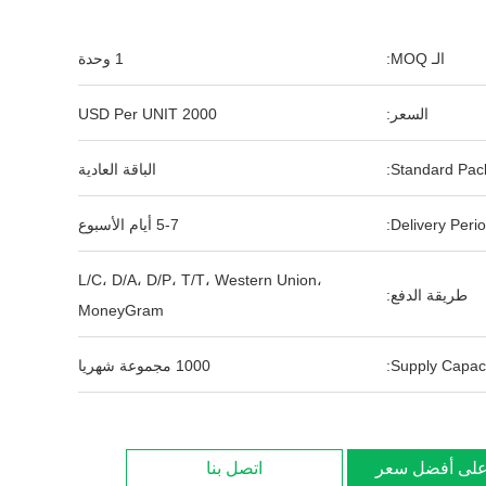
الـ MOQ:
1 وحدة
السعر:
2000 USD Per UNIT
Standard Pack
الباقة العادية
Delivery Perio
5-7 أيام الأسبوع
L/C، D/A، D/P، T/T، Western Union،
طريقة الدفع:
MoneyGram
Supply Capaci
1000 مجموعة شهريا
لى أفضل سعر
اتصل بنا