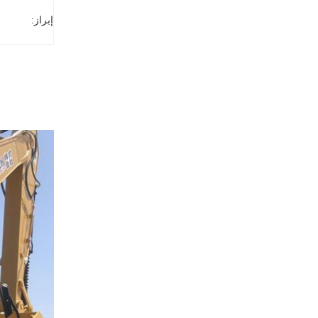
إبراز: