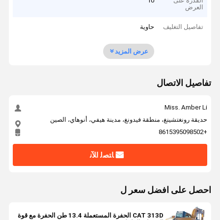
القدرة على
10
العرض
تفاصيل التغليف
حاوية
عرض المزيد
تفاصيل الاتصال
Miss. Amber Li
حديقة رونغتشينغ، منطقة فيدونغ، مدينة هيفي، أنوهاي، الصين
+8615395098502
ﺎﺘﺼﻟ ﺍﻶﻧ
احصل على افضل سعر ل
CAT 313D الحفرة المستعملة 13.4 طن الحفرة مع قوة