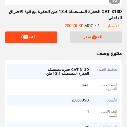
2
3
/
CAT 313D الحفرة المستعملة 13.4 طن الحفرة مع قوة الاحتراق
الداخلي
الأسعار：20000USD
MOQ：1
افضل سعر
ﺎﺘﺼﻟ ﺍﻶﻧ
منتوج وصف
تسليط الضوء
,
CAT 313D حفرة مستعملة
الحفرة المستعملة 13.4 طن
اسم العلامة
CAT
التجارية
الأسعار
20000USD
الحد الأدنى
1
لكمية