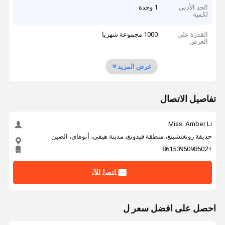
الحد الأدنى
1 وحدة
لكمية
القدرة على
1000 مجموعة شهريا
العرض
عرض المزيد
تفاصيل الاتصال
Miss. Amber Li
حديقة رونغتشينغ، منطقة فيدونغ، مدينة هيفي، أنوهاي، الصين
+8615395098502
ﺎﺘﺼﻟ ﺍﻶﻧ
احصل على افضل سعر ل