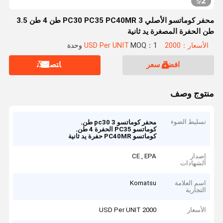
2
5
/
محفر كوماتسو الأصلي PC30 PC35 PC40MR 3 طن 4 طن 3.5
طن الحفرة المصغرة يد ثانية
الأسعار：2000 USD Per UNIT
MOQ：1 وحدة
افضل سعر
ﺎﺘﺼﻟ ﺍﻶﻧ
منتوج وصف
تسليط الضوء
,
محفر كوماتسو pc30 3 طن
,
كوماتسو PC35 الحفرة 4 طن
كوماتسو PC40MR حفرة يد ثانية
إصدار
CE , EPA
الشهادات
اسم العلامة
Komatsu
التجارية
الأسعار
2000 USD Per UNIT