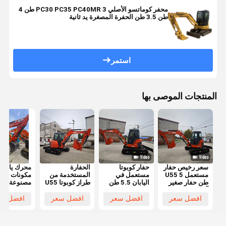
محفر كوماتسو الأصلي PC30 PC35 PC40MR 3 طن 4
طن 3.5 طن الحفرة المصغرة يد ثانية
استمر
المنتجات الموصى بها
سعر رخيص حفار
حفار كوبوتا
الحفارة
محرك يانمار
مستعمل U55 5
مستعمل في
المستخدمة من
مكونات أسا
طن حفار صغير
اليابان 5.5 طن
طراز كوبوتا U55
مصنوعة في
آلات بناء شبه
حفار صغير
كوبوتا 5.5 طن
اليابان جودة
جديدة للبيع
كوبوتا U55 حفار
حفر كوبوتا U55
عالية حفارة
افضل سعر
افضل سعر
افضل سعر
افضل سع
الساخن في
صغير مستعمل
U35 U17
يانمار 80
خفي
كوبوتا U40 U55
صغيرة مستع
U35 حفار صغير