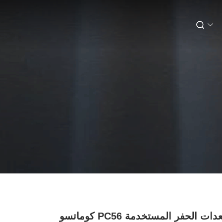
5 طن معدات الحفر المستخدمة PC56 كوماتسو