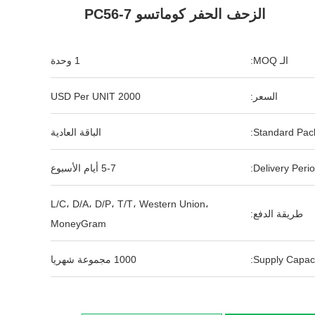
الزحف الحفر كوماتسو PC56-7
الـ MOQ:
1 وحدة
السعر:
2000 USD Per UNIT
Standard Pack
الباقة العادية
Delivery Perio
5-7 أيام الأسبوع
L/C، D/A، D/P، T/T، Western Union،
طريقة الدفع:
MoneyGram
Supply Capaci
1000 مجموعة شهريا