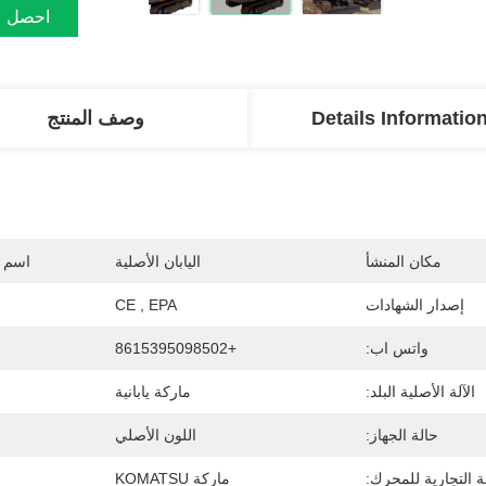
احصل ع
Details Informatio
وصف المنتج
مكان المنشأ
اليابان الأصلية
اسم ا
إصدار الشهادات
CE , EPA
واتس اب:
+8615395098502
الآلة الأصلية البلد:
ماركة يابانية
حالة الجهاز:
اللون الأصلي
ة التجارية للمحرك:
ماركة KOMATSU