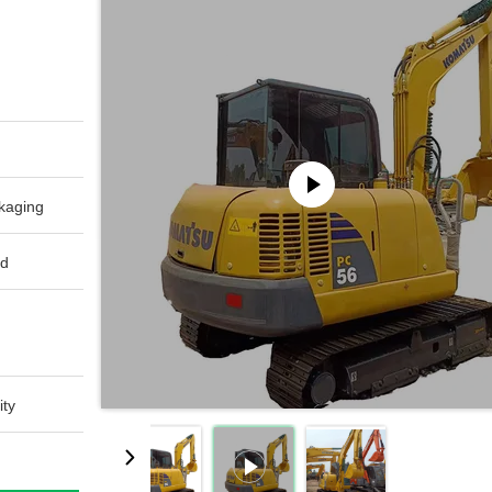
aging:
d:
ty: