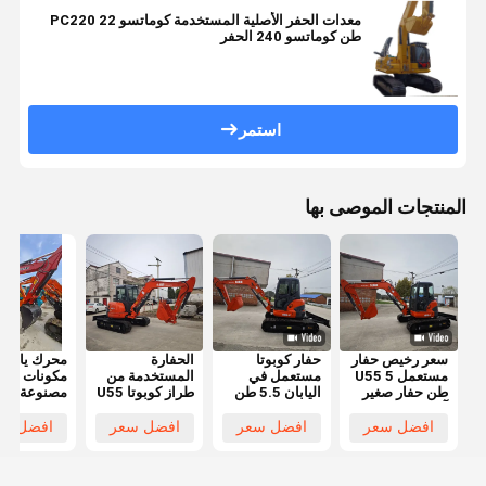
معدات الحفر الأصلية المستخدمة كوماتسو PC220 22
طن كوماتسو 240 الحفر
استمر
المنتجات الموصى بها
سعر رخيص حفار
حفار كوبوتا
الحفارة
محرك يانمار
مستعمل U55 5
مستعمل في
المستخدمة من
مكونات أسا
طن حفار صغير
اليابان 5.5 طن
طراز كوبوتا U55
مصنوعة في
آلات بناء شبه
حفار صغير
كوبوتا 5.5 طن
اليابان جودة
جديدة للبيع
كوبوتا U55 حفار
حفر كوبوتا U55
عالية حفارة
افضل سعر
افضل سعر
افضل سعر
افضل سع
الساخن في
صغير مستعمل
U35 U17
يانمار 80
خفي
كوبوتا U40 U55
صغيرة مستع
U35 حفار صغير