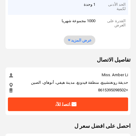
الحد الأدنى
1 وحدة
لكمية
القدرة على
1000 مجموعة شهريا
العرض
عرض المزيد
تفاصيل الاتصال
Miss. Amber Li
حديقة رونغتشينغ، منطقة فيدونغ، مدينة هيفي، أنوهاي، الصين
+8615395098502
ﺎﺘﺼﻟ ﺍﻶﻧ
احصل على افضل سعر ل