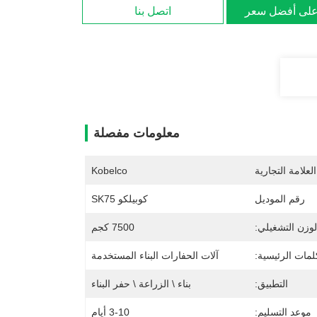
لى أفضل سعر
اتصل بنا
معلومات مفصلة
لعلامة التجارية
Kobelco
رقم الموديل
كوبيلكو SK75
لوزن التشغيلي:
7500 كجم
لمات الرئيسية:
آلات الحفارات البناء المستخدمة
التطبيق:
بناء \ الزراعة \ حفر البناء
موعد التسليم:
3-10 أيام