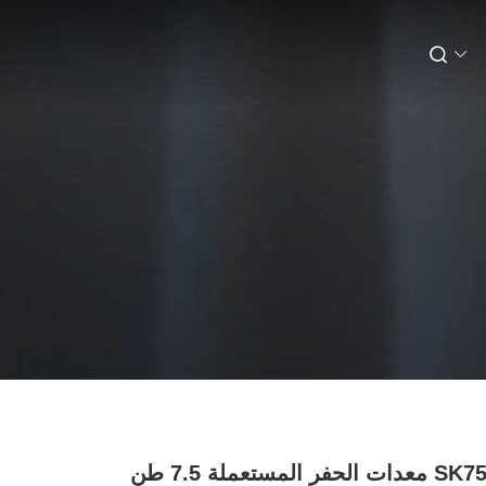
كوبيلكو SK75 معدات الحفر المستعملة 7.5 طن