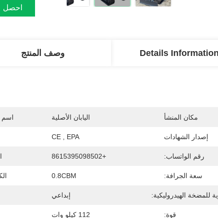
احصل ع
Details Informatio
وصف المنتج
مكان المنشأ
اليابان الأصلية
اسم ا
إصدار الشهادات
CE , EPA
رقم الواتساب:
+8615395098502
ا
سعة الجرافة:
0.8CBM
الك
ية للمضخة الهيدروليكية:
إبداعي
قوة:
112 كيلو وات