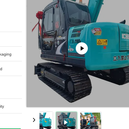
aging:
d:
ty: