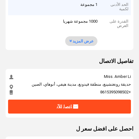
الحد الأدنى
1 مجموعة
لكمية
القدرة على
1000 مجموعة شهريا
العرض
عرض المزيد
تفاصيل الاتصال
Miss. Amber Li
حديقة رونغتشينغ، منطقة فيدونغ، مدينة هيفي، أنوهاي، الصين
+8615395098502
ﺎﺘﺼﻟ ﺍﻶﻧ
احصل على افضل سعر ل