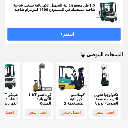
1.5 طن مصغرة ذاتية التحميل الكهربائية تشغيل شاحنة
شاحنة مستعملة في المستودع 1500 كيلوغرام شاحنة
ديزل محرك
استمر
المنتجات الموصى بها
تكنولوجيا تحويل
كوماتسو
كوماتسو 1.8T
شينكو 5T
التردد منخفضة
الكهربائية
الكهربائية
الشاحنة
الضوضاء تويوتا
المستخدمة 2
المشكة
الكهربائية
1 طن
طن شاحنة
الكهربائية 6.5m
المستخدمة 
المستخدمة
شوكة مزدوجة
الشوكة الفولاذية
افضل سعر
افضل سعر
افضل سعر
افضل سع
الشوكلات
الألوان الأصفر
باللون الأصفر
ار
الكهربائية 3m
والأخضر ارتفاع
للتعامل مع مواد
مم في حالة
ارتفاع الرفع
المواد 4m النقل
المستودع
عمل ممتازة