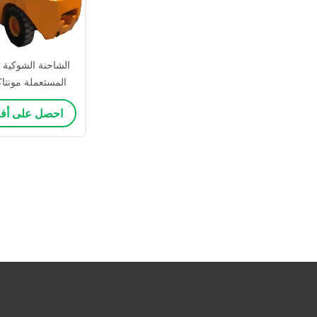
المستعملة مونتا
احصل على أ
3 طن 3.5 طن 4 طن شاحنة ديزل