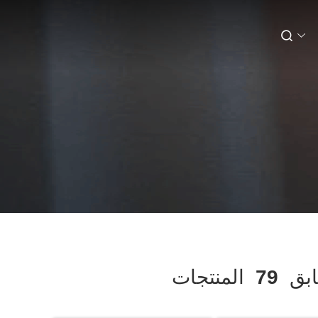
بق
79
المنتجات