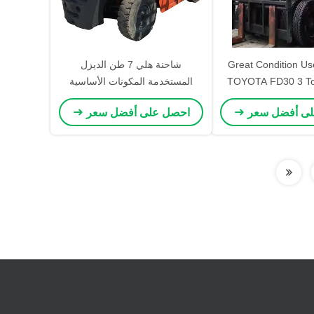
Great Condition Use
شاحنة هلي 7 طن الديزل
TOYOTA FD30 3 To
المستخدمة المكونات الأساسية
Ton 10ton Komatsu T
للمحرك
لى أفضل سعر
احصل على أفضل سعر
Diesel Forklift