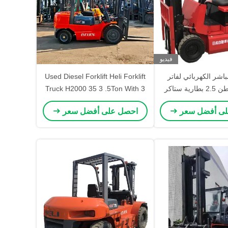
فيديو
باشر الكهربائي لفاتر
Used Diesel Forklift Heli Forklift
نيسان 1.5 طن 2.5 بطارية ستاكر
Truck H2000 35 3 .5Ton With 3
الشاحنات 1 طن السعر الليثيوم
Mast 4.5m Forklift Truck Top
لى أفضل سعر
احصل على أفضل سعر
ائي شاحنة شاحنة
Brand Factory Price Efficient