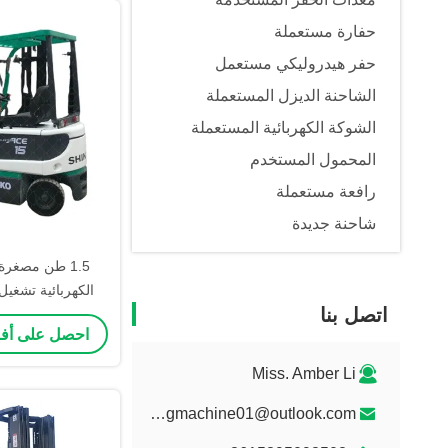
حفارة مستعملة
حفر هيدروليكي مستعمل
الشاحنة الديزل المستعملة
الشوكة الكهربائية المستعملة
المحمول المستخدم
رافعة مستعملة
شاحنة جديدة
1.5 طن مصغرة 
الكهربائية تشغي
اتصل بنا
احصل على أ
كيلوغرام شاحن
Miss. Amber Li
litongmachine01@outlook.com