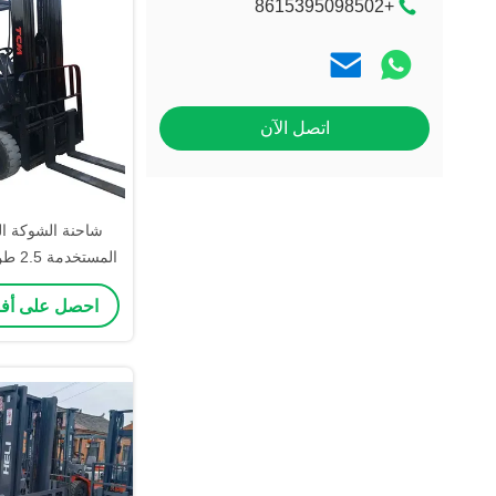
+8615395098502
اتصل الآن
5 طن محرك الديزل الشوكة
احصل على أ