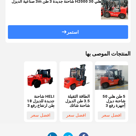
هلي H2000 30 شاحنة جديدة 3 طن 3m صناعية الديزل
استمر
المنتجات الموصى بها
5 طن هلي 50
الطاقة الثقيلة
HELI شاحنة
شاحنة ديزل
3.5 طن الديزل
جديدة للديزل 18
أجهزة رفع 3
شاحنة شائك
طن ارتفاع رفع 3
أمتار ارتفاع
جديدة ارتفاع
أمتار الطلاء
5000 كجم
رفع 3m الطلاء
الأصلي غير
افضل سعر
افضل سعر
افضل سعر
الوزن
الأصلي غير
متجدد
متجدد