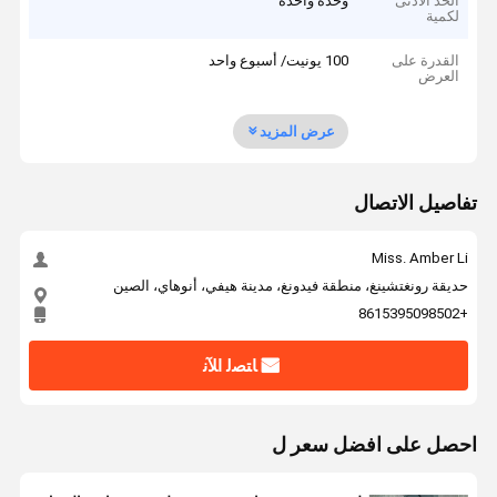
الحد الأدنى
وحدة واحدة
لكمية
القدرة على
100 يونيت/ أسبوع واحد
العرض
عرض المزيد
تفاصيل الاتصال
Miss. Amber Li
حديقة رونغتشينغ، منطقة فيدونغ، مدينة هيفي، أنوهاي، الصين
+8615395098502
ﺎﺘﺼﻟ ﺍﻶﻧ
احصل على افضل سعر ل