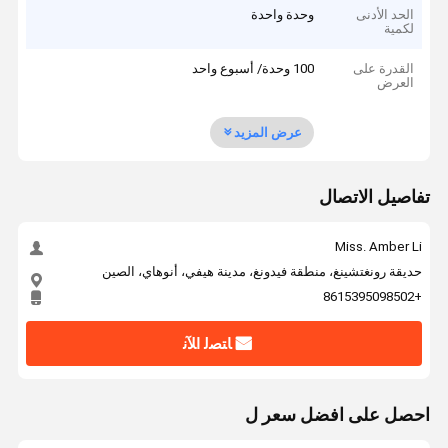
الحد الأدنى
وحدة واحدة
لكمية
القدرة على
100 وحدة/ أسبوع واحد
العرض
عرض المزيد
تفاصيل الاتصال
Miss. Amber Li
حديقة رونغتشينغ، منطقة فيدونغ، مدينة هيفي، أنوهاي، الصين
+8615395098502
ﺎﺘﺼﻟ ﺍﻶﻧ
احصل على افضل سعر ل