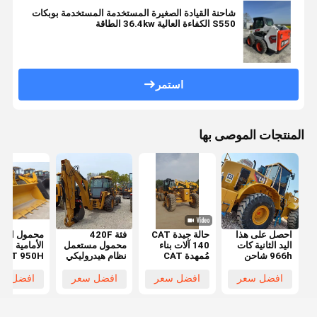
شاحنة القيادة الصغيرة المستخدمة المستخدمة بوبكات
S550 الكفاءة العالية 36.4kw الطاقة
استمر
المنتجات الموصى بها
احصل على هذا
حالة جيدة CAT
فئة 420F
محمول العج
اليد الثانية كات
140 آلات بناء
محمول مستعمل
الأمامية الأ
966h شاحن
مُمهدة CAT
نظام هيدروليكي
CAT 950H
عجلات كات
140 مُمهدة
محمولة الجهاز
65 * 2.78 *
966h شاحن في
مستعملة متوفرة
اللاحق اليدوية
.345 M 4.0
افضل سعر
افضل سعر
افضل سعر
افضل سع
حالة جيدة للبيع
Cbm سعة 
آلة بناء مست