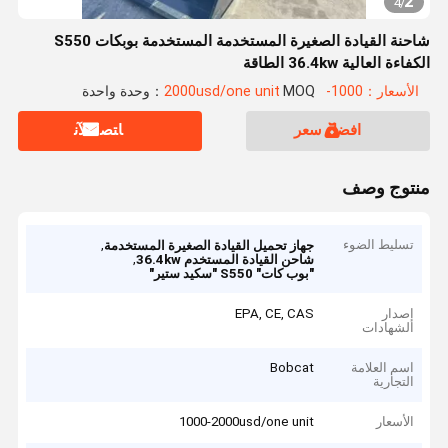
2
4
/
شاحنة القيادة الصغيرة المستخدمة المستخدمة بوبكات S550
الكفاءة العالية 36.4kw الطاقة
الأسعار：1000-2000usd/one unit
MOQ：وحدة واحدة
افضل سعر
ﺎﺘﺼﻟ ﺍﻶﻧ
منتوج وصف
تسليط الضوء
,
جهاز تحميل القيادة الصغيرة المستخدمة
,
شاحن القيادة المستخدم 36.4kw
"بوب كات" S550 "سكيد ستير"
إصدار
EPA, CE, CAS
الشهادات
اسم العلامة
Bobcat
التجارية
الأسعار
1000-2000usd/one unit