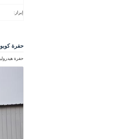
إبراز:
حفرة كوبوتا U55 ذات .5
حفرة هيدروليكية