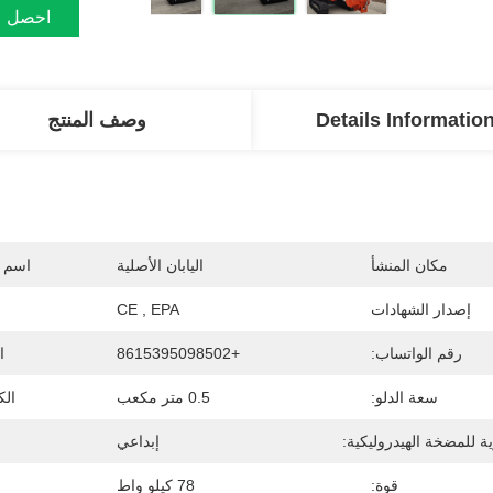
احصل ع
Details Informatio
وصف المنتج
مكان المنشأ
اليابان الأصلية
اسم ا
إصدار الشهادات
CE , EPA
رقم الواتساب:
+8615395098502
ا
سعة الدلو:
0.5 متر مكعب
الك
ية للمضخة الهيدروليكية:
إبداعي
قوة:
78 كيلو واط