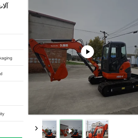
آلا
aging:
d:
ty: