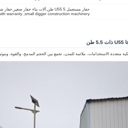
حفار مستعمل U55 5 طن,آلات بناء حفار صغير,حفار شبه جديد مع ضمان
ith warranty
, 
small digger construction machinery
5 طن
 متعددة الاستخدامات، ملائمة للمدن، تجمع بين الحجم المدمج، والقوة، وموثوقية كوبوتا.مع 