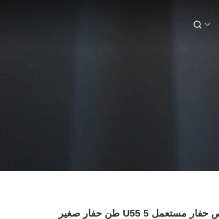
سعر رخيص حفار مستعمل U55 5 طن حفار صغير