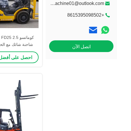
litongmachine01@outlook.com
+8615395098502
كو
شاحنة شائك مع الح
اتصل الآن
والحاوية الصخرة 3 أمتار
احصل على أفضل