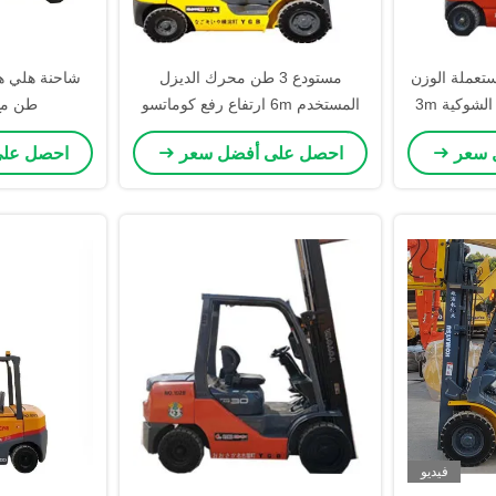
HE طن مستعملة الوزن
مستودع 3 طن محرك الديزل
الثقيل الديزل الشاحنة الشوكية 3m
المستخدم 6m ارتفاع رفع كوماتسو
طن مع 
مع محول متحرك
 سعر
احصل على أفضل سعر
احصل عل
فيديو