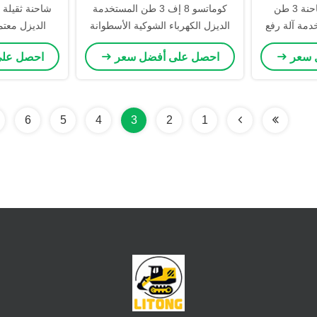
كوماتسو FD30 الشاحنة 3 طن
كوماتسو 8 إف 3 طن المستخدمة
دمة آلة رفع
الديزل الكهرباء الشوكية الأسطوانة
الديزل معت
ثانية
الوسطى مع التحول الجانبي المتحرك
الصح
 سعر
احصل على أفضل سعر
احصل عل
6
5
4
3
2
1