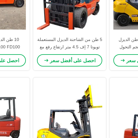
ماتسو FD25 2.5 طن الديزل
5 طن من الشاحنة الديزل المستعملة
جم التحول
تويوتا 7 إف 4.5 متر ارتفاع رفع مع
ثلاثة مراحل الصاري
مستعملة HELI H2000 سلسلة
 سعر
احصل على أفضل سعر
احصل عل