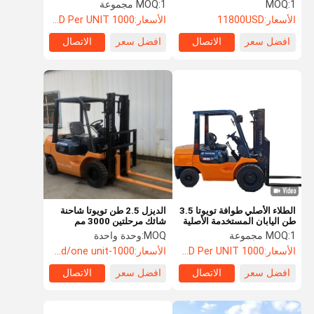
ارتفاع رفع 3m مع 2 مرحلة
حمولة شاحنة تويوتا 3.5 طن
1
MOQ:
1 مجموعة
MOQ:
الصاري
الأسعار:
11800USD
الأسعار:
1000 USD Per UNIT
جولة في
ضبط الجودة
اتصل بنا
أخبار
افضل سعر
الاتصال
افضل سعر
الاتصال
المعمل
معدات الحفر المستخدمة
حفارة مستعملة
حفر هيدروليكي مستعمل
الشاحنة الديزل المستعملة
الشوكة الكهربائية المستعملة
الطلاء الأصلي طوافة تويوتا 3.5
الديزل 2.5 طن تويوتا شاحنة
طن اليابان المستخدمة الأصلية
شائك مرحلتين 3000 مم
اليد الثانية
ارتفاع رفع 3m ارتفاع رفع
1 مجموعة
MOQ:
MOQ:
وحدة واحدة
المحمول المستخدم
الأسعار:
1000 USD Per UNIT
الأسعار:
1000-2000usd/one unit
رافعة مستعملة
افضل سعر
الاتصال
افضل سعر
الاتصال
شاحنة جديدة