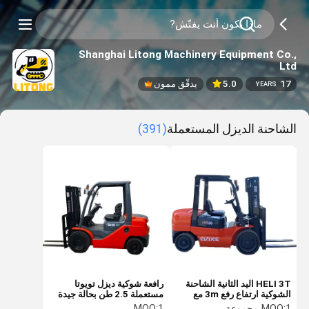
Shanghai Litong Machinery Equipment Co.,
Ltd
17
5.0
يدقّق ممون
YEARS
الشاحنة الديزل المستعملة
(391)
HELI 3T اليد الثانية الشاحنة
رافعة شوكية ديزل تويوتا
الشوكية ارتفاع رفع 3m مع
مستعملة 2.5 طن بحالة جيدة
الصخرة الحاوية والجانب
1 مجموعة
MOQ:
1
MOQ: