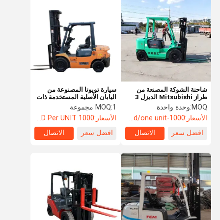
شاحنة الشوكة المصنعة من
سيارة تويوتا المصنوعة من
طراز Mitsubishi الديزل 3
اليابان الأصلية المستخدمة ذات
طن
الكفاءة الحرارية العالية في
MOQ:
وحدة واحدة
1 مجموعة
MOQ:
المخزون
الأسعار:
1000-2000usd/one unit
الأسعار:
1000 USD Per UNIT
افضل سعر
الاتصال
افضل سعر
الاتصال