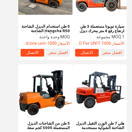
سيارة تويوتا مستعملة 3 طن
5 طن استخدام الديزل الشاحنة
ارتفاع رفع 4 متر محرك ديزل
Hangcha R50 الشاحنة
يستخدم اليابان الأصلية اليد
المستخدمة آلة أعلى أداء
1 مجموعة
MOQ:
MOQ:
وحدة واحدة
الثانية
الأسعار:
1006 USD Per UNIT
الأسعار:
1000-2000usd/one unit
افضل سعر
الاتصال
افضل سعر
الاتصال
منزل
المنتجات
أشرطة فيديو
حول بنا
هلي 7 طن الوزن الثقيل الديزل
5 طن من الشاحنات الديزل
الشاحنة الشوكية مستخدمة
المستعملة 5000 كجم سعة