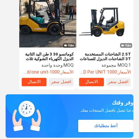
2.5T الشاحنات المستخدمة
كوماتسو 30 3 طن اليد الثانية
3T الشاحنات الديزل للصناعات
الديزل الكهرباء الشوكية ثلاث
التجزئة مصدر محرك الديزل
مراحل ومع التحول الجانبي
1 مجموعة
MOQ:
MOQ:
وحدة واحدة
الأسعار:
1000 USD Per UNIT
الأسعار:
1000-2000usd/one unit
افضل سعر
الاتصال
افضل سعر
الاتصال
وفر وقتك
دعنا نتصل بأفضل المنتجات معك.
أعط متطلباتك