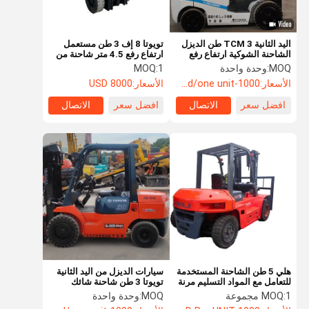
اليد الثانية TCM 3 طن الديزل
تويوتا 8 إف 3 طن مستعمل
الشاحنة الشوكية ارتفاع رفع
ارتفاع رفع 4.5 متر شاحنة من
4.5 متر ثلاثة خنازير اللون
يد ثانية مع محرك الديزل
MOQ:
وحدة واحدة
1
MOQ:
الأبيض
الأسعار:
1000-2000usd/one unit
الأسعار:
8000 USD
افضل سعر
الاتصال
افضل سعر
الاتصال
هلي 5 طن الشاحنة المستخدمة
سيارات الديزل من اليد الثانية
للتعامل مع المواد التسليم مرنة
تويوتا 3 طن شاحنة شائك
وسريعة
مستوى قياسي مع الصخرة
1 مجموعة
MOQ:
MOQ:
وحدة واحدة
الحاوية