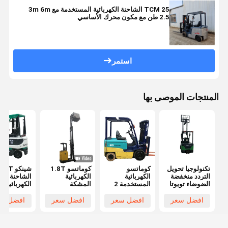
TCM 25 الشاحنة الكهربائية المستخدمة مع 3m 6m
2.5 طن مع مكون محرك الأساسي
استمر
المنتجات الموصى بها
تكنولوجيا تحويل
كوماتسو
كوماتسو 1.8T
شينكو 5T
التردد منخفضة
الكهربائية
الكهربائية
الشاحنة
الضوضاء تويوتا
المستخدمة 2
المشكة
الكهربائية
1 طن
طن شاحنة
الكهربائية 6.5m
المستخدمة 
المستخدمة
شوكة مزدوجة
الشوكة الفولاذية
افضل سعر
افضل سعر
افضل سعر
افضل سع
الشوكلات
الألوان الأصفر
باللون الأصفر
ار
الكهربائية 3m
والأخضر ارتفاع
للتعامل مع مواد
مم في حالة
ارتفاع الرفع
المواد 4m النقل
المستودع
عمل ممتازة