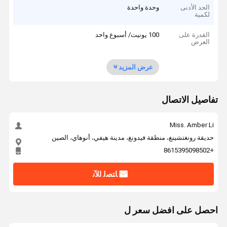
الحد الأدنى
وحدة واحدة
لكمية
القدرة على
100 يونيت/ أسبوع واحد
العرض
عرض المزيد
تفاصيل الاتصال
Miss. Amber Li
حديقة رونغتشينغ، منطقة فيدونغ، مدينة هيفي، أنوهاي، الصين
+8615395098502
ﺎﺘﺼﻟ ﺍﻶﻧ
احصل على افضل سعر ل