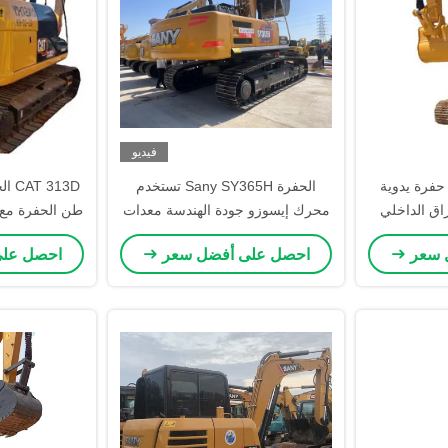
فيديو
CAT  طن حفرة يدوية
الحفرة Sany SY365H تستخدم
اق الداخلي
محرك إيسوزو جودة الهندسة معدات
طن الحفرة مع ق
البناء
 سعر
احصل على أفضل سعر
احصل عل