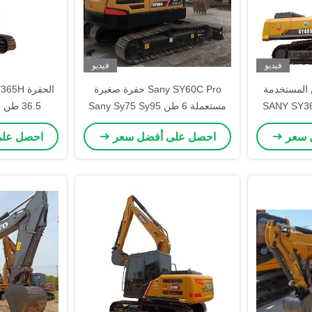
فيديو
فيديو
ن المستخدمة
Sany SY60C Pro حفرة صغيرة
SANY SY3
مستعملة 6 طن Sany Sy75 Sy95
SY215 SY معدات حفر
حفرة مستعملة
ال
 سعر
احصل على أفضل سعر
احصل عل