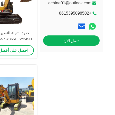
litongmachine01@outlook.com
+8615395098502
الحفرة الثقيلة للتعدي
65 SY365H SY245H
اتصل الآن
485H
احصل على أفضل
الصخور 48.5t