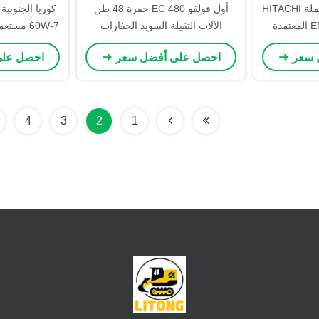
99٪ حفرة جديدة مستعملة HITACHI
أول فولفو EC 480 حفرة 48 طن
كوريا الجنوبي
الآلات الثقيلة السويد الحفارات
60W-7 مس
الكبيرة المستخدمة
عجلات هي
 سعر
احصل على أفضل سعر
احصل عل
4
3
2
1