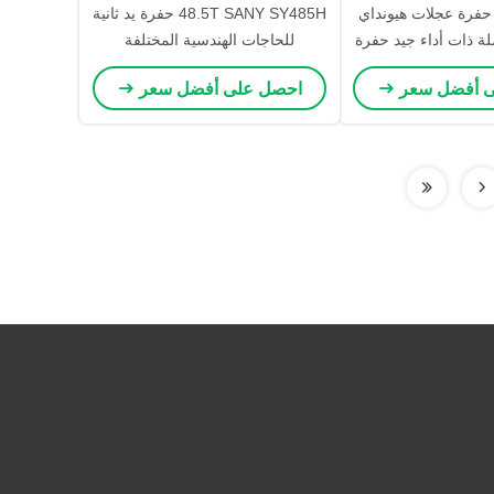
ة حفرة عجلات هيونداي
48.5T SANY SY485H حفرة يد ثانية
تعملة ذات أداء جيد حفرة
للحاجات الهندسية المختلفة
ونداي مستعملة
ى أفضل سعر
احصل على أفضل سعر